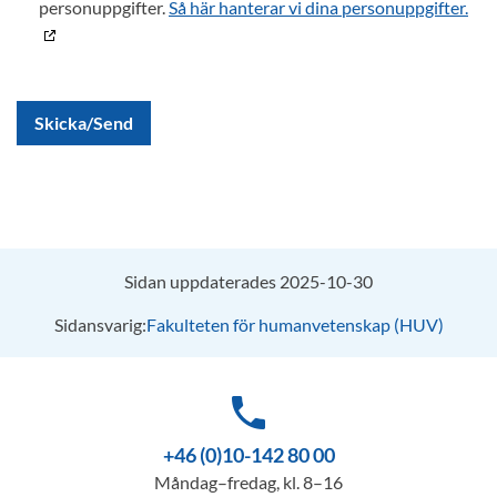
personuppgifter.
Så här hanterar vi dina personuppgifter.
Skicka/Send
Sidan uppdaterades 2025-10-30
Sidansvarig:
Fakulteten för humanvetenskap (HUV)
phone
+46 (0)10-142 80 00
Måndag–fredag, kl. 8–16