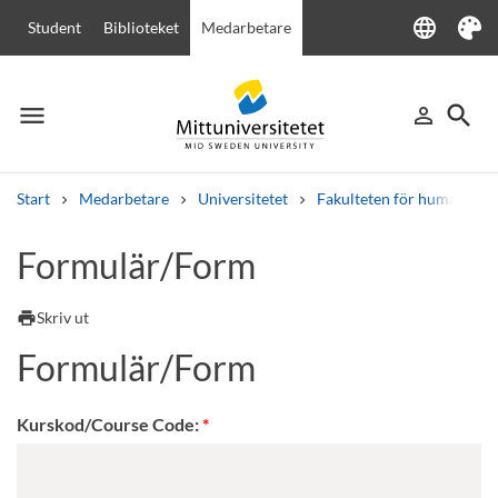
language
Student
Biblioteket
Medarbetare
Language
Tema
menu
search
person_outline
Meny
Logga in
Sök
Start
Medarbetare
Universitetet
Fakulteten för humanvete
Sök
Formulär/Form
Andra söktjänster
Kurser och program
Kursplaner
Välkomstbrev
Personal
print
Skriv ut
Lediga jobb
Formulär/Form
Kurskod/Course Code: