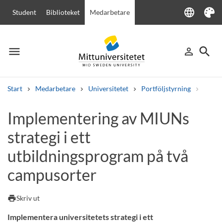
language
Student
Biblioteket
Medarbetare
Language
Tema
menu
search
person_outline
Meny
Logga in
Sök
Start
Medarbetare
Universitetet
Portföljstyrning
Allmä
Sök
Implementering av MIUNs
Andra söktjänster
strategi i ett
Kurser och program
Kursplaner
Välkomstbrev
Personal
Lediga jobb
utbildningsprogram på två
campusorter
print
Skriv ut
Implementera universitetets strategi i ett