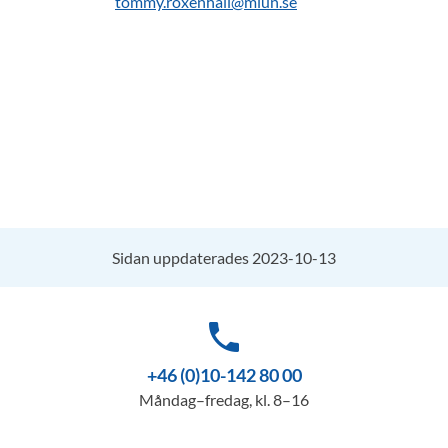
tommy.roxenhall@miun.se
Sidan uppdaterades 2023-10-13
phone
+46 (0)10-142 80 00
Måndag–fredag, kl. 8–16