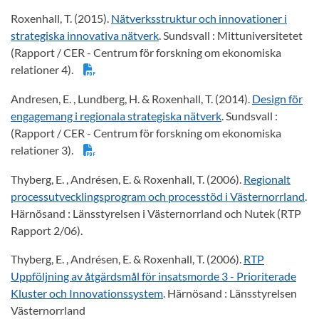
Roxenhall, T. (2015).
Nätverksstruktur och innovationer i
strategiska innovativa nätverk
. Sundsvall : Mittuniversitetet
(Rapport / CER - Centrum för forskning om ekonomiska
relationer 4).
Andresen, E. , Lundberg, H. & Roxenhall, T. (2014).
Design för
engagemang i regionala strategiska nätverk
. Sundsvall :
(Rapport / CER - Centrum för forskning om ekonomiska
relationer 3).
Thyberg, E. , Andrésen, E. & Roxenhall, T. (2006).
Regionalt
processutvecklingsprogram och processtöd i Västernorrland
.
Härnösand : Länsstyrelsen i Västernorrland och Nutek (RTP
Rapport 2/06).
Thyberg, E. , Andrésen, E. & Roxenhall, T. (2006).
RTP
Uppföljning av åtgärdsmål för insatsmorde 3 - Prioriterade
Kluster och Innovationssystem
. Härnösand : Länsstyrelsen
Västernorrland