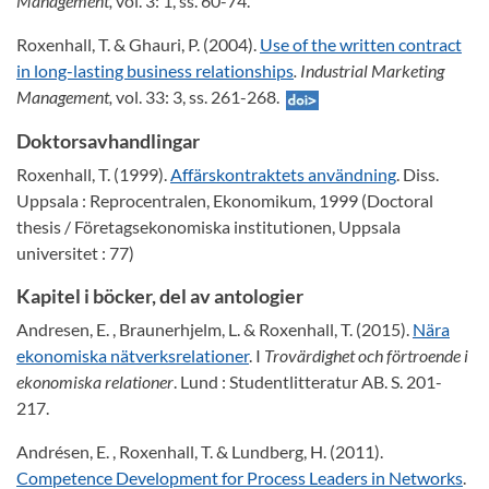
Management,
vol. 3: 1, ss. 60-74.
Roxenhall, T. & Ghauri, P. (2004).
Use of the written contract
in long-lasting business relationships
. Industrial Marketing
Management,
vol. 33: 3, ss. 261-268.
Doktorsavhandlingar
Roxenhall, T. (1999).
Affärskontraktets användning
. Diss.
Uppsala : Reprocentralen, Ekonomikum, 1999 (Doctoral
thesis / Företagsekonomiska institutionen, Uppsala
universitet : 77)
Kapitel i böcker, del av antologier
Andresen, E. , Braunerhjelm, L. & Roxenhall, T. (2015).
Nära
ekonomiska nätverksrelationer
. I
Trovärdighet och förtroende i
ekonomiska relationer
. Lund : Studentlitteratur AB. S. 201-
217.
Andrésen, E. , Roxenhall, T. & Lundberg, H. (2011).
Competence Development for Process Leaders in Networks
.