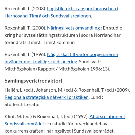
Roxenhall, T. (2003).
Logistik- och transportbranschen i
Härnösand-Timrå och Sundsvallsregionen
.
Roxenhall, T. (2000).
Näringslivets omvandling
: En studie
kring hur sysselsättningsstrukturen i södra Norrland har
förändrats. Timrå : Timrå kommun
Roxenhall, T. (1996).
Några skäl till varför borgenärerna
invänder mot frivillig skuldsanering
. Sundsvall :
Mitthögskolan (Rapport / Mitthögskolan 1996:13).
Samlingsverk (redaktör)
Hallén, L. (ed.) , Johanson, M. (ed.) & Roxenhall, T. (ed.) (2009).
Regionala strategiska nätverk i praktiken
. Lund :
Studentlitteratur
Klint, M. (ed.) & Roxenhall, T. (ed.) (1997).
Affärsrelationer i
Sundsvallsområdet
: En studie för utvecklandet av
konkurrenskraften i näringslivet i Sundsvallsområdet.