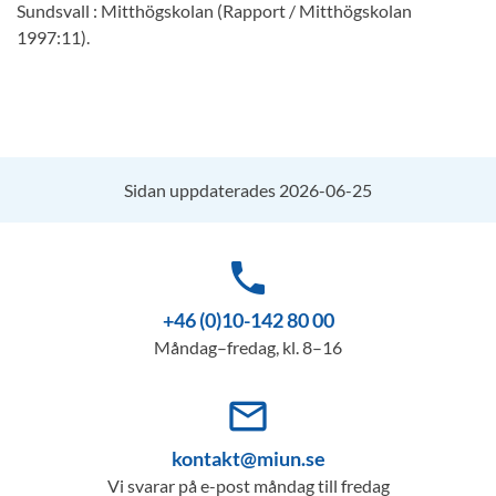
Sundsvall : Mitthögskolan (Rapport / Mitthögskolan
1997:11).
Sidan uppdaterades 2026-06-25
phone
+46 (0)10-142 80 00
Måndag–fredag, kl. 8–16
mail_outline
kontakt@miun.se
Vi svarar på e-post måndag till fredag