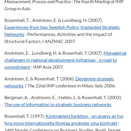
Measurement, Process and Practice
: The Fourth Meeting of IMP
Group in Asia
.
Roxenhall, T. , Andrésen, E. & Lundberg, H. (2007).
Experiences from two Swedish Policy-Implanted Strategic
Networks
: Performances, Activities and the Impact of
Structural Factors. I
ANZMAC 2007
.
Andrésen, E. , Lundberg, H. & Roxenhall, T. (2007).
Managerial
challanges in regional development initiatives - a road to
commitment
: IMP Asia 2007.
Andrésen, E. & Roxenhall, T. (2006).
Designing strategic
networks
. I
The 22nd IMP-conference in Milan, Italy 2006
.
Bergman, A. , Andresen, E. , Hallén, L. & Roxenhall, T. (2002).
The use of information in strategic business networks
.
Roxenhall, T. (1997).
Kontraktets funktion - en analys av hyr
fyra stora internationella företag använder sina kontrakt
:
14th Nordic Conference on Business Studies, Bodö, Norge.