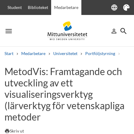
language
Student
Biblioteket
Medarbetare
Language
Tema
menu
search
person_outline
Meny
Logga in
Sök
Start
Medarbetare
Universitetet
Portföljstyrning
Allmä
Sök
MetodVis: Framtagande och
Andra söktjänster
utveckling av ett
Kurser och program
Kursplaner
Välkomstbrev
Personal
Lediga jobb
visualiseringsverktyg
(lärverktyg för vetenskapliga
metoder
print
Skriv ut