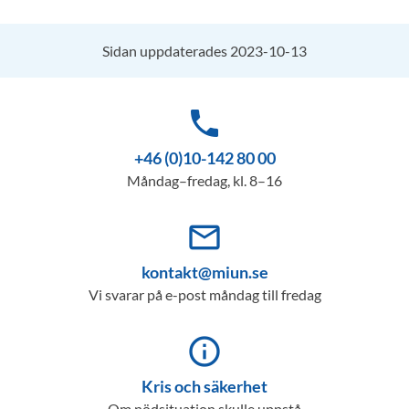
Sidan uppdaterades 2023-10-13
phone
+46 (0)10-142 80 00
Måndag–fredag, kl. 8–16
mail_outline
kontakt@miun.se
Vi svarar på e-post måndag till fredag
info_outline
Kris och säkerhet
Om nödsituation skulle uppstå