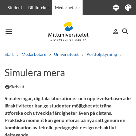
language
Student
Biblioteket
Medarbetare
Language
Tema
menu
search
person_outline
Meny
Logga in
Sök
Start
Medarbetare
Universitetet
Portföljstyrning
Övrig
Sök
Simulera mera
Andra söktjänster
Kurser och program
Kursplaner
Välkomstbrev
Personal
print
Skriv ut
Lediga jobb
Simuleringar, digitala laborationer och upplevelsebaserade
läraktiviteter kan ge studenter möjlighet att träna,
utforska och utveckla färdigheter även på distans.
Praktiska moment kan genomföras på nya sätt genom en
kombination av teknik, pedagogisk design och aktivt
deltagande.