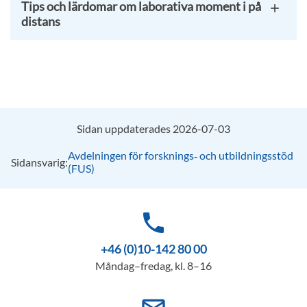
Tips och lärdomar om laborativa moment i på
distans
Sidan uppdaterades 2026-07-03
Avdelningen för forsknings‑ och utbildningsstöd
Sidansvarig:
(FUS)
phone
+46 (0)10-142 80 00
Måndag–fredag, kl. 8–16