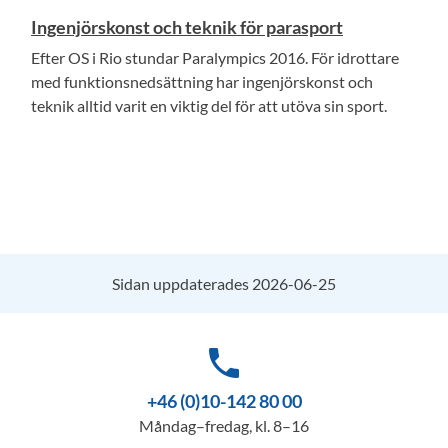
Ingenjörskonst och teknik för parasport
Efter OS i Rio stundar Paralympics 2016. För idrottare
med funktionsnedsättning har ingenjörskonst och
teknik alltid varit en viktig del för att utöva sin sport.
Sidan uppdaterades 2026-06-25
phone
+46 (0)10-142 80 00
Måndag–fredag, kl. 8–16