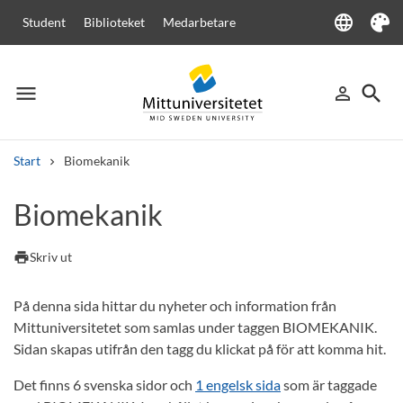
language
Student
Biblioteket
Medarbetare
Language
Tema
menu
search
person_outline
Meny
Logga in
Sök
Start
Biomekanik
Sök
Biomekanik
Andra söktjänster
Kurser och program
Kursplaner
Välkomstbrev
Personal
print
Skriv ut
Lediga jobb
På denna sida hittar du nyheter och information från
Mittuniversitetet som samlas under taggen BIOMEKANIK.
Sidan skapas utifrån den tagg du klickat på för att komma hit.
Det finns 6 svenska sidor och
1 engelsk sida
som är taggade