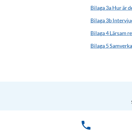
Bilaga 3a Hur är d
Bilaga 3b Intervju
Bilaga 4 Lärsam 
Bilaga 5 Samverk
phone