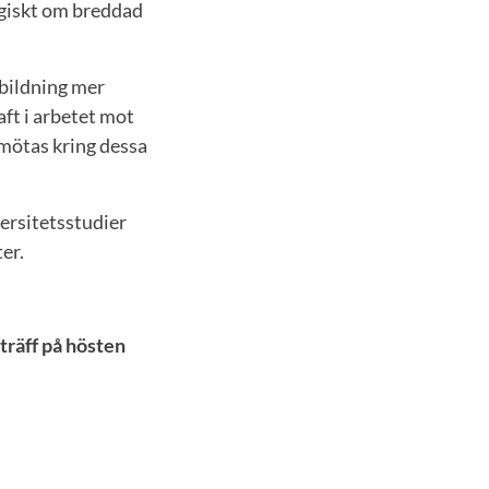
egiskt om breddad
tbildning mer
ft i arbetet mot
 mötas kring dessa
versitetsstudier
er.
träff på hösten