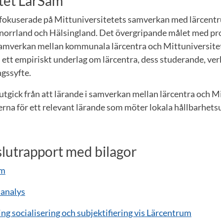
tet LärSam
 fokuserade på Mittuniversitetets samverkan med lärcent
rnorrland och Hälsingland. Det övergripande målet med pro
samverkan mellan kommunala lärcentra och Mittuniversitete
m ett empiriskt underlag om lärcentra, dess studerande, v
ngssyfte.
tgick från att lärande i samverkan mellan lärcentra och M
erna för ett relevant lärande som möter lokala hållbarhets
slutrapport med bilagor
am
sanalys
ring socialisering och subjektifiering vis Lärcentrum