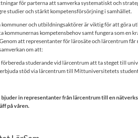
ttningar för parterna att samverka systematiskt och strat
ögre studier och stärkt kompetensförsörjning i samhället.
kommuner och utbildningsaktörer är viktig för att göra u
öta kommunernas kompetensbehov samt fungera som en kra
 Genom att representanter för lärosäte och lärcentrum får
 samverkan om att:
 förbereda studerande vid lärcentrum att ta steget till uni
erbjuda stöd via lärcentrum till Mittuniversitetets student
bjuder in representanter från lärcentrum till en nätverks
äff på våren.