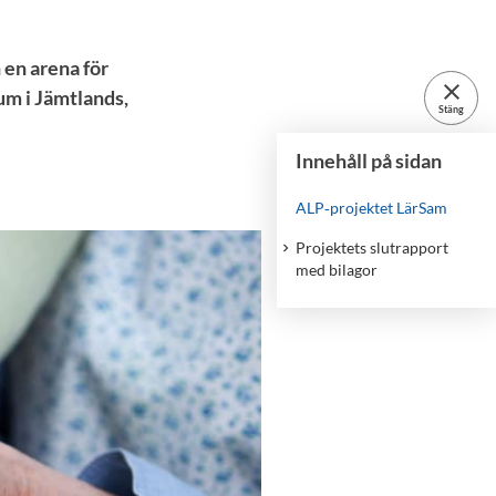
 en arena för
close
m i Jämtlands,
Stäng
Innehåll på sidan
ALP‑projektet LärSam
Projektets slutrapport
med bilagor