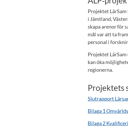
ALP‑projek
Projektet LärSam
i Jämtland, Väste
skapa arenor för 
mål var att ta fra
personal i forskni
Projektet LärSam u
kan öka möjlighet
regionerna.
Projektets 
Slutrapport Lärs
Bilaga 1 Omvärld
Bilaga 2 Kvalifice