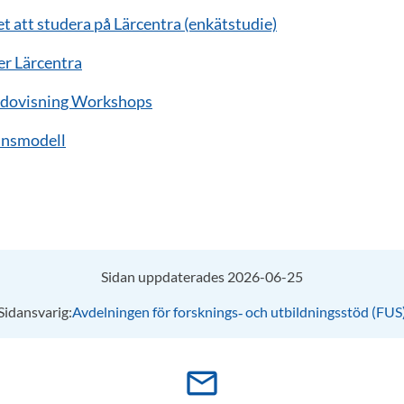
et att studera på Lärcentra (enkätstudie)
er Lärcentra
redovisning Workshops
ansmodell
Sidan uppdaterades 2026-06-25
Sidansvarig:
Avdelningen för forsknings‑ och utbildningsstöd (FUS
mail_outline