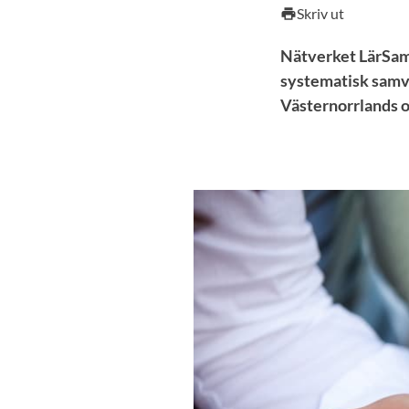
Skriv ut
print
Nätverket LärSam 
systematisk samv
Västernorrlands o