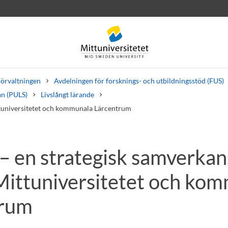
örvaltningen
Avdelningen för forsknings- och utbildningsstöd (FUS)
an (PULS)
Livslångt lärande
tuniversitetet och kommunala Lärcentrum
– en strategisk samverka
rev
Personal
Lediga jobb
Mittuniversitetet och ko
trum