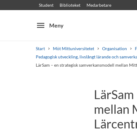
Student
Biblioteket
Medarbetare
menu
Meny
Start
Möt Mittuniversitetet
Organisation
F
Pedagogisk utveckling, livslångt lärande och samverk
LärSam – en strategisk samverkansmodell mellan Mit
Sök
Andra söktjänster
LärSam 
Kurser och program
Kursplaner
Välkomstb
mellan 
Lärcen