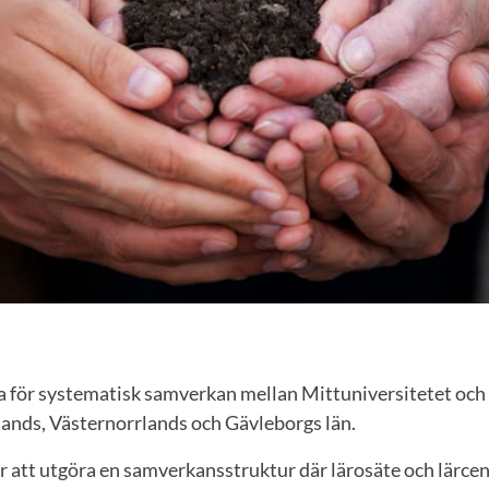
a för systematisk samverkan mellan Mittuniversitetet o
lands, Västernorrlands och Gävleborgs län.
är att utgöra en samverkansstruktur där lärosäte och lärc