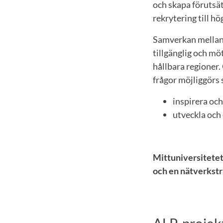
och skapa förutsä
rekrytering till h
Samverkan mellan 
tillgänglig och m
hållbara regioner.
frågor möjliggörs
inspirera och
utveckla och 
Mittuniversitetet 
och en nätverkstr