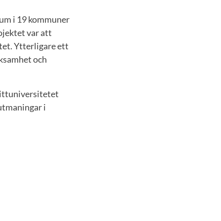
rum i 19 kommuner
jektet var att
t. Ytterligare ett
erksamhet och
ittuniversitetet
utmaningar i