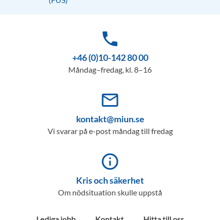
phone
+46 (0)10-142 80 00
Måndag–fredag, kl. 8–16
mail_outline
kontakt@miun.se
Vi svarar på e-post måndag till fredag
info_outline
Kris och säkerhet
Om nödsituation skulle uppstå
Lediga jobb
Kontakt
Hitta till oss