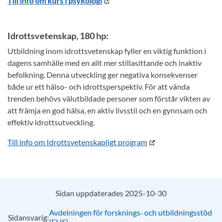
Till info om kurs i psykologi
Idrottsvetenskap, 180 hp:
Utbildning inom idrottsvetenskap fyller en viktig funktion i
dagens samhälle med en allt mer stillasittande och inaktiv
befolkning. Denna utveckling ger negativa konsekvenser
både ur ett hälso- och idrottsperspektiv. För att vända
trenden behövs välutbildade personer som förstår vikten av
att främja en god hälsa, en aktiv livsstil och en gynnsam och
effektiv idrottsutveckling.
Till info om Idrottsvetenskapligt program
Sidan uppdaterades 2025-10-30
Avdelningen för forsknings‑ och utbildningsstöd
Sidansvarig:
(FUS)