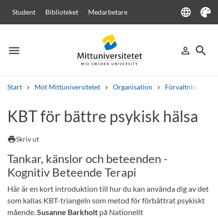
language
Student
Biblioteket
Medarbetare
Language
Tema
menu
search
person_outline
Meny
Logga in
Sök
Start
Möt Mittuniversitetet
Organisation
Förvaltningen
Sök
KBT för bättre psykisk hälsa
Andra söktjänster
Kurser och program
Kursplaner
Välkomstbrev
Personal
print
Skriv ut
Lediga jobb
Tankar, känslor och beteenden -
Kognitiv Beteende Terapi
Här är en kort introduktion till hur du kan använda dig av det
som kallas KBT-triangeln som metod för förbättrat psykiskt
mående.
Susanne Barkholt
på Nationellt