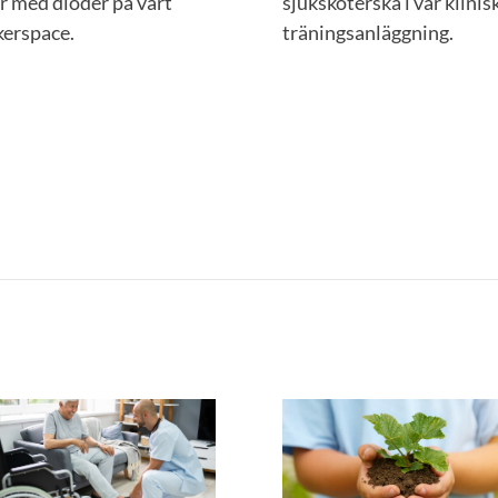
r med dioder på vårt
sjuksköterska i vår klinis
erspace.
träningsanläggning.