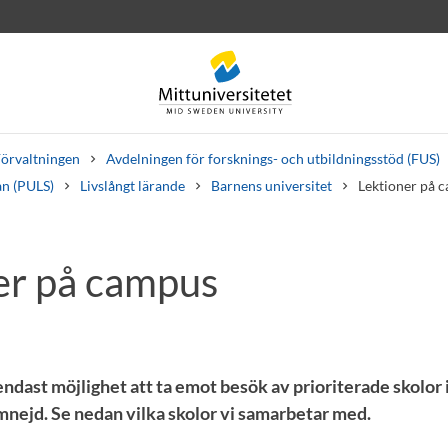
örvaltningen
Avdelningen för forsknings- och utbildningsstöd (FUS)
an (PULS)
Livslångt lärande
Barnens universitet
Lektioner på 
er på campus
rev
Personal
Lediga jobb
 endast möjlighet att ta emot besök av prioriterade skolor 
ejd. Se nedan vilka skolor vi samarbetar med.