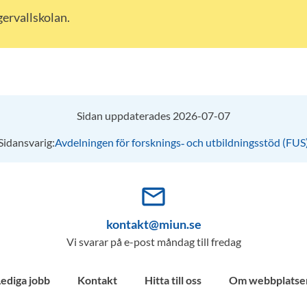
gervallskolan.
Sidan uppdaterades 2026-07-07
Sidansvarig:
Avdelningen för forsknings‑ och utbildningsstöd (FUS
mail_outline
kontakt@miun.se
Vi svarar på e-post måndag till fredag
Lediga jobb
Kontakt
Hitta till oss
Om webbplatse