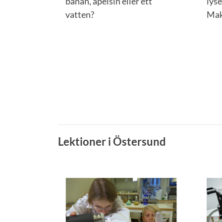
banan, apelsin eller ett
lyse
vatten?
Mak
Lektioner i Östersund