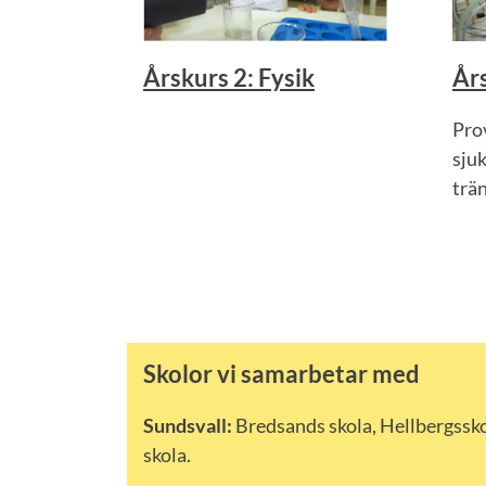
Årskurs 2: Fysik
Års
Prov
sjuk
trä
Skolor vi samarbetar med
Sundsvall:
Bredsands skola, Hellbergsskol
skola.