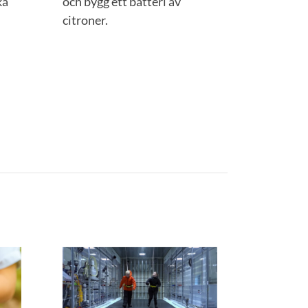
ka
och bygg ett batteri av
citroner.