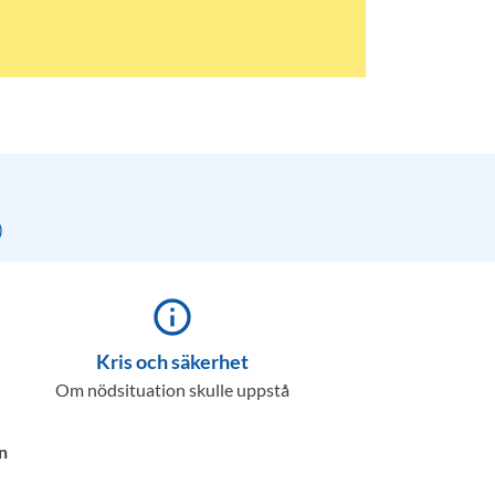
)
info_outline
Kris och säkerhet
Om nödsituation skulle uppstå
n