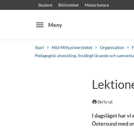
Student
Biblioteket
Medarbetare
menu
Meny
Start
Möt Mittuniversitetet
Organisation
F
Pedagogisk utveckling, livslångt lärande och samverk
Sök
Andra söktjänster
Lektion
Kurser och program
Kursplaner
Välkomstb
Skriv ut
print
I dagsläget har vi
Östersund med omn