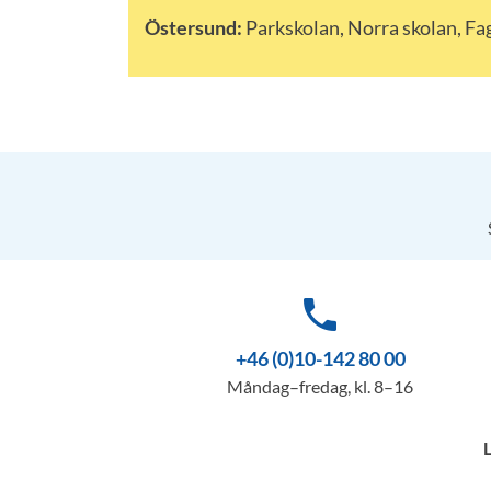
Östersund:
Parkskolan, Norra skolan, Fa
phone
+46 (0)10-142 80 00
Måndag–fredag, kl. 8–16