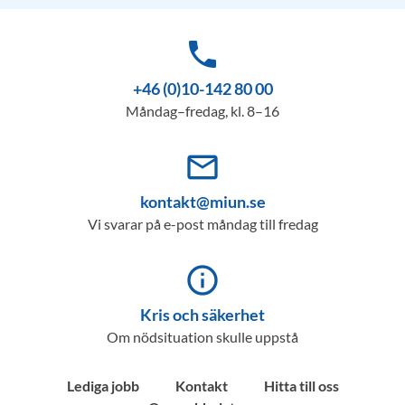
phone
+46 (0)10-142 80 00
Måndag–fredag, kl. 8–16
mail_outline
kontakt@miun.se
Vi svarar på e-post måndag till fredag
info_outline
Kris och säkerhet
Om nödsituation skulle uppstå
Lediga jobb
Kontakt
Hitta till oss