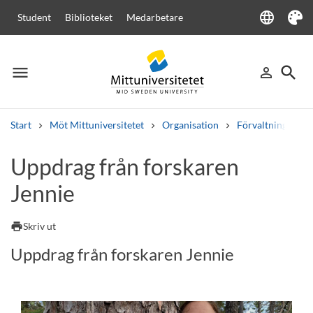
language
Student
Biblioteket
Medarbetare
Language
Tema
menu
search
person_outline
Meny
Logga in
Sök
Start
Möt Mittuniversitetet
Organisation
Förvaltningen
Sök
Uppdrag från forskaren
Andra söktjänster
Jennie
Kurser och program
Kursplaner
Välkomstbrev
Personal
Lediga jobb
print
Skriv ut
Uppdrag från forskaren Jennie