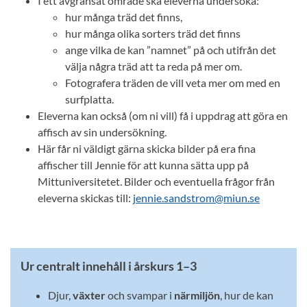
I ett avgränsat område ska eleverna undersöka:
hur många träd det finns,
hur många olika sorters träd det finns
ange vilka de kan ”namnet” på och utifrån det
välja några träd att ta reda på mer om.
Fotografera träden de vill veta mer om med en
surfplatta.
Eleverna kan också (om ni vill) få i uppdrag att göra en
affisch av sin undersökning.
Här får ni väldigt gärna skicka bilder på era fina
affischer till Jennie för att kunna sätta upp på
Mittuniversitetet. Bilder och eventuella frågor från
eleverna skickas till:
jennie.sandstrom@miun.se
Ur centralt innehåll i årskurs 1–3
Djur,
växter
och svampar i
närmiljön
, hur de kan