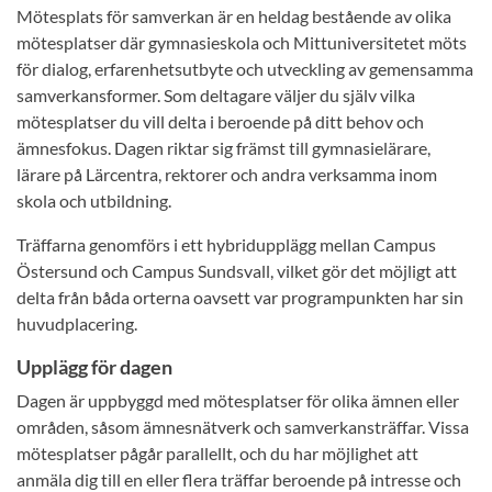
Mötesplats för samverkan är en heldag bestående av olika
mötesplatser där gymnasieskola och Mittuniversitetet möts
för dialog, erfarenhetsutbyte och utveckling av gemensamma
samverkansformer. Som deltagare väljer du själv vilka
mötesplatser du vill delta i beroende på ditt behov och
ämnesfokus. Dagen riktar sig främst till gymnasielärare,
lärare på Lärcentra, rektorer och andra verksamma inom
skola och utbildning.
Träffarna genomförs i ett hybridupplägg mellan Campus
Östersund och Campus Sundsvall, vilket gör det möjligt att
delta från båda orterna oavsett var programpunkten har sin
huvudplacering.
Upplägg för dagen
Dagen är uppbyggd med mötesplatser för olika ämnen eller
områden, såsom ämnesnätverk och samverkansträffar. Vissa
mötesplatser pågår parallellt, och du har möjlighet att
anmäla dig till en eller flera träffar beroende på intresse och