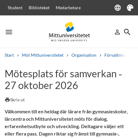
language
Student
Biblioteket
Medarbetare
Language
Tema
menu
search
person_outline
Meny
Logga in
Sök
Start
Möt Mittuniversitetet
Organisation
Förvaltningen
Sök
Mötesplats för samverkan ‑
Andra söktjänster
27 oktober 2026
Kurser och program
Kursplaner
Välkomstbrev
Personal
Lediga jobb
print
Skriv ut
Välkommen till en heldag där lärare från gymnasieskolor,
lärcentra och Mittuniversitetet möts för dialog,
erfarenhetsutbyte och utveckling. Deltagare väljer ett
eller flera pass. Dagen riktar sig främst till gymnasie-,