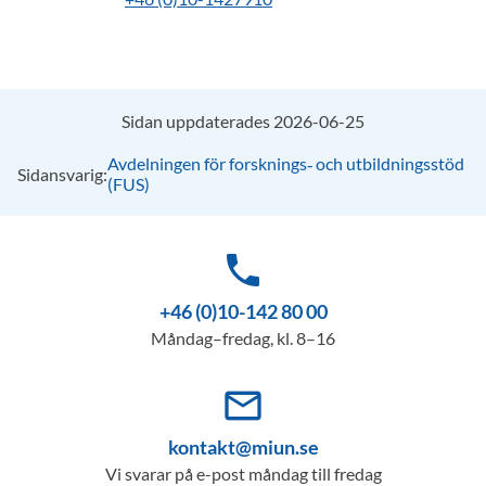
Sidan uppdaterades 2026-06-25
Avdelningen för forsknings‑ och utbildningsstöd
Sidansvarig:
(FUS)
phone
+46 (0)10-142 80 00
Måndag–fredag, kl. 8–16
mail_outline
kontakt@miun.se
Vi svarar på e-post måndag till fredag