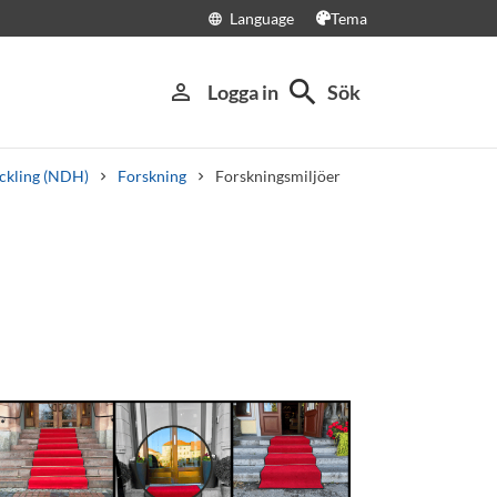
Language
Tema
language
search
person_outline
Logga in
Sök
eckling (NDH)
Forskning
Forskningsmiljöer