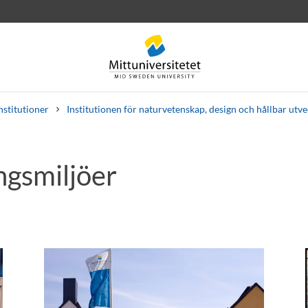
nstitutioner
Institutionen för naturvetenskap, design och hållbar utv
ngsmiljöer
rev
Personal
Lediga jobb