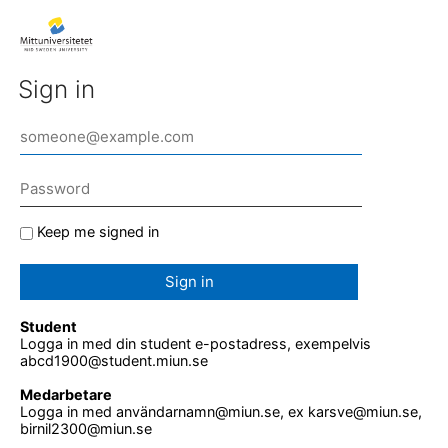
Sign in
Keep me signed in
Sign in
Student
Logga in med din student e-postadress, exempelvis
abcd1900@student.miun.se
Medarbetare
Logga in med användarnamn@miun.se, ex karsve@miun.se,
birnil2300@miun.se