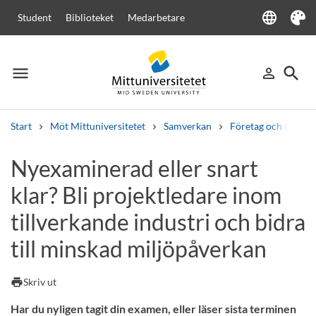
language
Student
Biblioteket
Medarbetare
Language
Tema
menu
search
person_outline
Meny
Logga in
Sök
Start
Möt Mittuniversitetet
Samverkan
Företag och organi
Sök
Nyexaminerad eller snart
Andra söktjänster
klar? Bli projektledare inom
Kurser och program
Kursplaner
Välkomstbrev
Personal
Lediga jobb
tillverkande industri och bidra
till minskad miljöpåverkan
print
Skriv ut
Har du nyligen tagit din examen, eller läser sista terminen