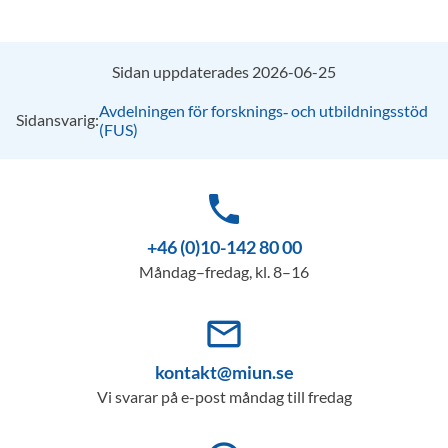
Sidan uppdaterades 2026-06-25
Avdelningen för forsknings‑ och utbildningsstöd
Sidansvarig:
(FUS)
phone
+46 (0)10-142 80 00
Måndag–fredag, kl. 8–16
mail_outline
kontakt@miun.se
Vi svarar på e-post måndag till fredag