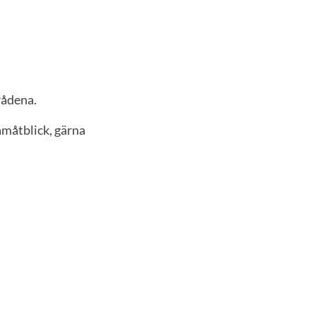
rådena.
amåtblick, gärna