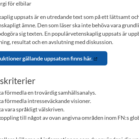
gi för elbilar
plig uppsats är en utredande text som på ett lättsamt och 
nskapligt ämne. Den som läser ska inte behöva vara grundli
lgodogöra sig texten. En populärvetenskaplig uppsats är up
ning, resultat och en avslutning med diskussion.
ruktioner gällande uppsatsen finns här.
kriterier
a förmedla en trovärdig samhällsanalys.
a förmedla intresseväckande visioner.
 vara språkligt välskriven.
oppling till något av ovan angivna områden inom FN:s gl