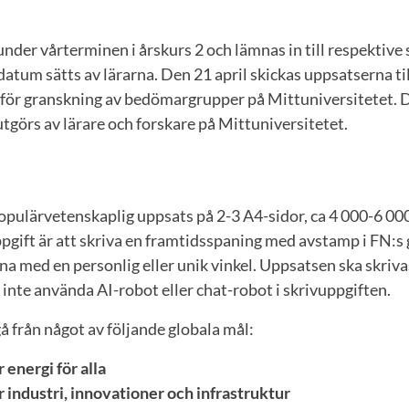
nder vårterminen i årskurs 2 och lämnas in till respektive
 datum sätts av lärarna. Den 21 april skickas uppsatserna til
 för granskning av bedömargrupper på Mittuniversitetet. 
görs av lärare och forskare på Mittuniversitetet.
opulärvetenskaplig uppsats på 2-3 A4-sidor, ca 4 000-6 000
pgift är att skriva en framtidsspaning med avstamp i FN:s
a med en personlig eller unik vinkel. Uppsatsen ska skriva
år inte använda AI-robot eller chat-robot i skrivuppgiften.
 från något av följande globala mål:
 energi för alla
 industri, innovationer och infrastruktur