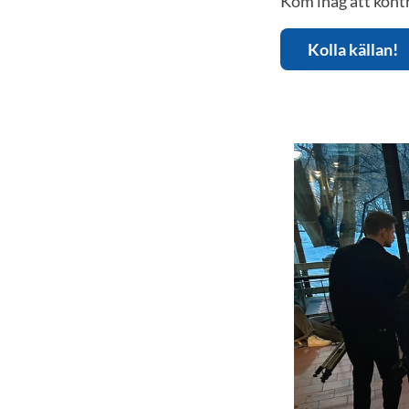
Kom ihåg att kontr
Kolla källan!