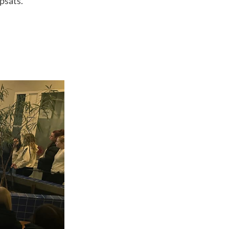
psats.