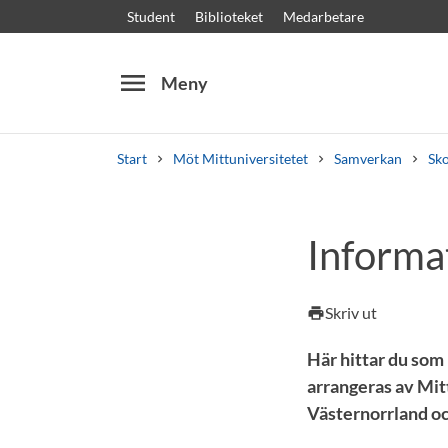
Student
Biblioteket
Medarbetare
menu
Meny
Start
Möt Mittuniversitetet
Samverkan
Sk
Sök
Andra söktjänster
Informat
Kurser och program
Kursplaner
Välkomstb
Skriv ut
print
Här hittar du som
arrangeras av Mit
Västernorrland o