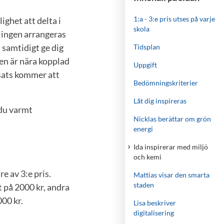
1:a - 3:e pris utses på varje
ghet att delta i
skola
lingen arrangeras
h samtidigt ge dig
Tidsplan
ten är nära kopplad
Uppgift
psats kommer att
Bedömningskriterier
Låt dig inspireras
 du varmt
Nicklas berättar om grön
energi
Ida inspirerar med miljö
och kemi
re av 3:e pris.
Mattias visar den smarta
staden
t på 2000 kr, andra
000 kr.
Lisa beskriver
digitalisering