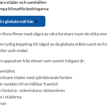
ara städer och samhällen
mpa klimatförändringarna
s globala mål här.
n finns filmer med några av våra forskare inom de olika om
n tydlig koppling till något av de globala målen samt en fr
ller unik vinkel.
e uppsatser från elever som vunnit tidigare år:
samhället
grönare städer med självkörande fordon
r nyckeln till en hållbar framtid
h historia - människans rättesnören
n i städerna
rnan