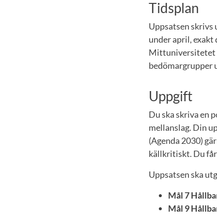
Tidsplan
Uppsatsen skrivs u
under april, exakt
Mittuniversitetet
bedömargrupper ut
Uppgift
Du ska skriva en p
mellanslag. Din up
(Agenda 2030) gärn
källkritiskt. Du f
Uppsatsen ska utgå
Mål 7 Hållbar
Mål 9 Hållbar