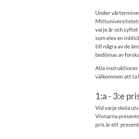
Under vårterminen 
Mittuniversitetet
varje år och syftet
som elev en inblic
till några av de ä
bedömas av forska
Alla instruktioner
välkommen att ta 
1:a - 3:e pr
Vid varje skola uts
Vinnarna presenter
pris är ett presen