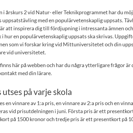
i årskurs 2 vid Natur- eller Teknikprogrammet har du möjli
s uppsatstävling med en populärvetenskaplig uppsats. Täv
 är att inspirera dig till fördjupning i intressanta ämnen oc
k i hur en populärvetenskaplig uppsats ska skrivas. Uppgif
mnen som vi forskar kring vid Mittuniversitetet och din up
re vid universitetet.
 finns här på webben och har du några ytterligare frågor är
kontakt med din lärare.
is utses på varje skola
es en vinnare av 1:a pris, en vinnare av 2:a pris och en vinna
as vid prisutdelningen i juni. Första pris är ett presentkor
tkort på 1500 kronor och tredje pris är ett presentkort på 1