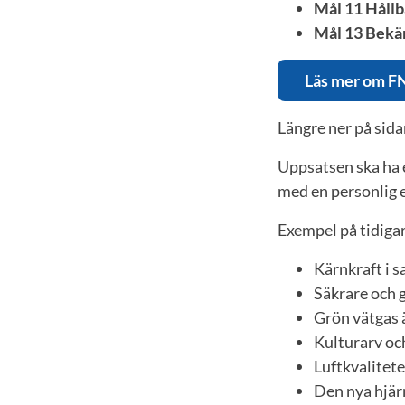
Mål 11 Hållb
Mål 13 Bekä
Läs mer om FN:
Längre ner på sida
Uppsatsen ska ha e
med en personlig e
Exempel på tidigar
Kärnkraft i 
Säkrare och 
Grön vätgas ä
Kulturarv oc
Luftkvalitete
Den nya hjä