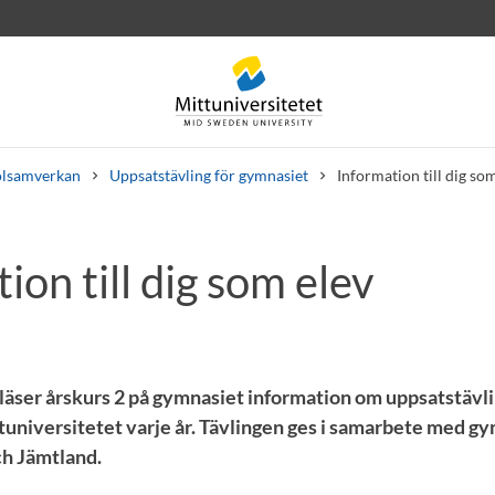
olsamverkan
Uppsatstävling för gymnasiet
Information till dig so
ion till dig som elev
rev
Personal
Lediga jobb
 läser årskurs 2 på gymnasiet information om uppsatstäv
tuniversitetet varje år. Tävlingen ges i samarbete med gy
ch Jämtland.