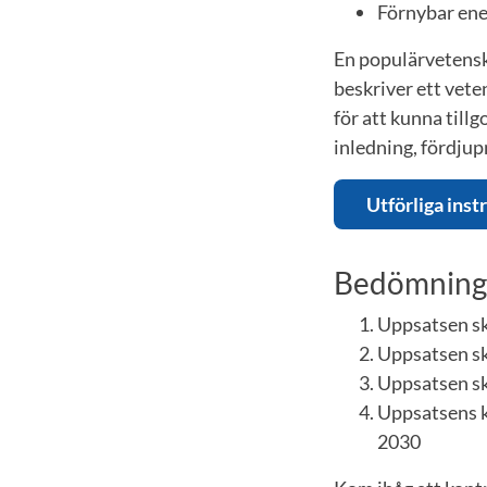
Förnybar ener
En populärvetenska
beskriver ett vete
för att kunna til
inledning, fördjup
Utförliga inst
Bedömnings
Uppsatsen sk
Uppsatsen sk
Uppsatsen ska
Uppsatsens k
2030