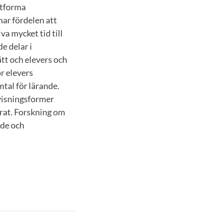
 utforma
har fördelen att
va mycket tid till
e delar i
tt och elevers och
r elevers
tal för lärande.
visningsformer
orat. Forskning om
nde och