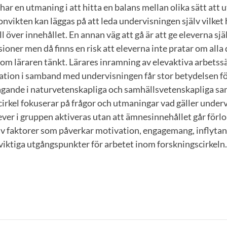
 har en utmaning i att hitta en balans mellan olika sätt att
nvikten kan läggas på att leda undervisningen själv vilket 
 över innehållet. En annan väg att gå är att ge eleverna själ
ioner men då finns en risk att eleverna inte pratar om alla d
m läraren tänkt. Lärares inramning av elevaktiva arbetssä
tion i samband med undervisningen får stor betydelsen fö
tagande i naturvetenskapliga och samhällsvetenskapliga sam
irkel fokuserar på frågor och utmaningar vad gäller under
lever i gruppen aktiveras utan att ämnesinnehållet går förl
av faktorer som påverkar motivation, engagemang, inflyta
viktiga utgångspunkter för arbetet inom forskningscirkeln.