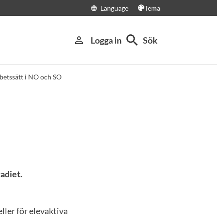
Language
Tema
language
search
person_outline
Logga in
Sök
rbetssätt i NO och SO
adiet.
ller för elevaktiva