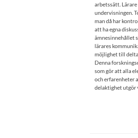
arbetssätt. Lärare
undervisningen. To
man då har kontroll
att ha egna diskuss
ämnesinnehållet so
lärares kommunika
möjlighet till del
Denna forskningsc
som gör att alla e
och erfarenheter 
delaktighet utgör 