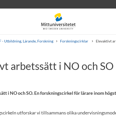
 - Utbildning, Lärande, Forskning
Forskningscirklar
Elevaktivt a
vt arbetssätt i NO och SO
rev
Personal
Lediga jobb
ätt i NO och SO. En forskningscirkel för lärare inom högst
gscirkeln utforskar vi tillsammans olika undervisningsmode