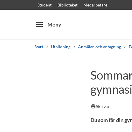
Student
Biblioteket
Medarbetare
menu
Meny
Start
Utbildning
Anmälan och antagning
F
Sök
Andra söktjänster
Sommark
Kurser och program
Kursplaner
Välkomstb
gymnasi
Skriv ut
print
Du som får din gy