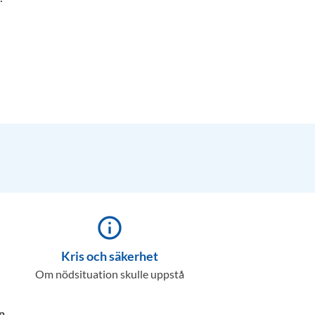
info_outline
Kris och säkerhet
Om nödsituation skulle uppstå
n