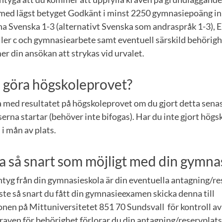
ed lägst betyget Godkänt i minst 2250 gymnasiepoäng in
 Svenska 1-3 (alternativt Svenska som andraspråk 1-3), En
ller c och gymnasiearbete samt eventuell särskild behörig
r din ansökan att strykas vid urvalet.
 göra högskoleprovet?
 med resultatet på högskoleprovet om du gjort detta senas
rna startar (behöver inte bifogas). Har du inte gjort högs
 i mån av plats.
a så snart som möjligt med din gymn
ntyg från din gymnasieskola är din eventuella antagning/r
te så snart du fått din gymnasieexamen skicka denna till
nen på Mittuniversitetet 851 70 Sundsvall för kontroll a
kraven för behörighet förlorar du din antagning/reservplats