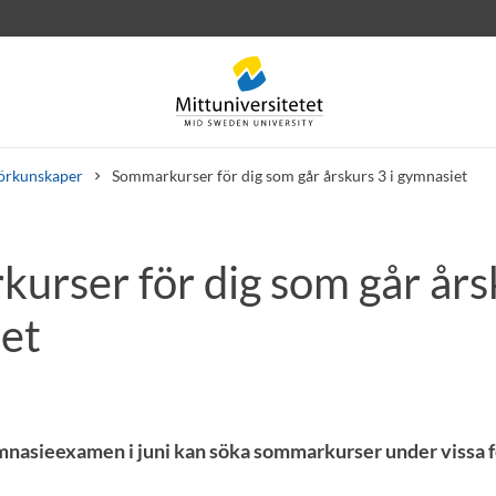
örkunskaper
Sommarkurser för dig som går årskurs 3 i gymnasiet
urser för dig som går årsk
rev
Personal
Lediga jobb
et
mnasieexamen i juni kan söka sommarkurser under vissa f