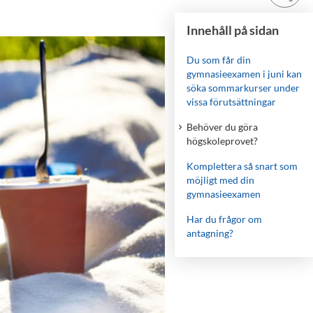
Innehåll på sidan
Du som får din
gymnasieexamen i juni kan
söka sommarkurser under
vissa förutsättningar
Behöver du göra
högskoleprovet?
Komplettera så snart som
möjligt med din
gymnasieexamen
Har du frågor om
antagning?