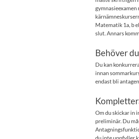
gymnasieexamen m
kärnämneskurserna
Matematik 1a, b e
slut. Annars komme
Behöver du
Du kan konkurrera
innan sommarkurse
endast bli antagen
Kompletter
Om du skickar in i
preliminär. Du mås
Antagningsfunktio
du inte uppfyller 