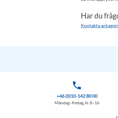
Har du fråg
Kontakta antagni
phone
+46 (0)10-142 80 00
Måndag–fredag, kl. 8–16