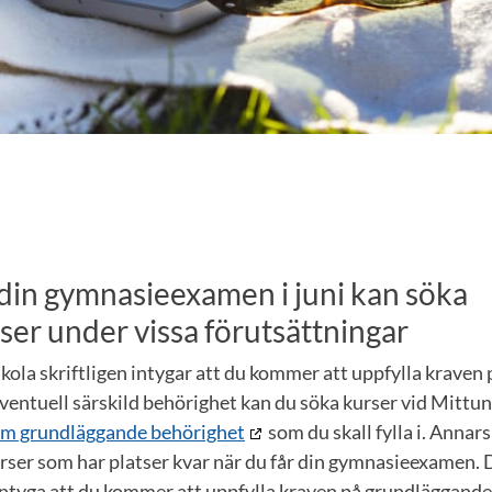
din gymnasieexamen i juni kan söka
er under vissa förutsättningar
ola skriftligen intygar att du kommer att uppfylla kraven
entuell särskild behörighet kan du söka kurser vid Mittun
om grundläggande behörighet
som du skall fylla i. Annars
rser som har platser kvar när du får din gymnasieexamen.
intyga att du kommer att uppfylla kraven på grundläggande 