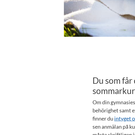
Du som får 
sommarkurs
Om din gymnasiesk
behörighet samt ev
finner du
intyget 
sen anmälan på ku
måste skriftligen 