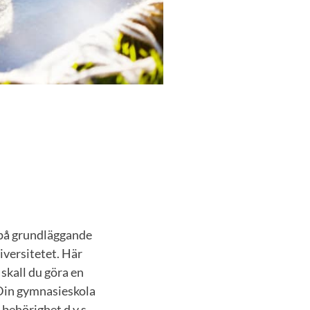
 på grundläggande
iversitetet. Här
 skall du göra en
 Din gymnasieskola
behörighet d.v.s.