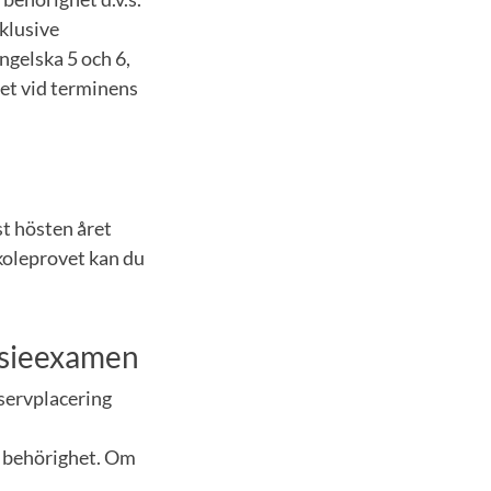
klusive
gelska 5 och 6,
het vid terminens
t hösten året
koleprovet kan du
asieexamen
eservplacering
v behörighet. Om
.