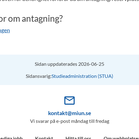
or om antagning?
ngen
Sidan uppdaterades 2026-06-25
Sidansvarig:
Studieadministration (STUA)
mail_outline
kontakt@miun.se
Vi svarar på e-post måndag till fredag
Lediga jobb
Kontakt
Hitta till oss
Om webbplatse