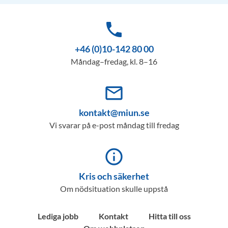
phone
+46 (0)10-142 80 00
Måndag–fredag, kl. 8–16
mail_outline
kontakt@miun.se
Vi svarar på e-post måndag till fredag
info_outline
Kris och säkerhet
Om nödsituation skulle uppstå
Lediga jobb
Kontakt
Hitta till oss