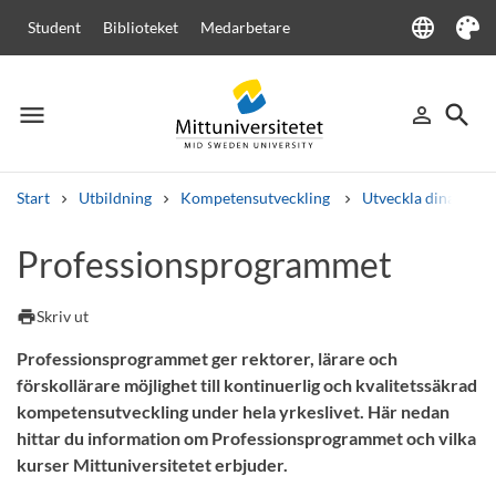
language
Student
Biblioteket
Medarbetare
Language
Tema
menu
search
person_outline
Meny
Logga in
Sök
Start
Utbildning
Kompetensutveckling
Utveckla dina med
Sök
Professionsprogrammet
Andra söktjänster
Kurser och program
Kursplaner
Välkomstbrev
Personal
print
Skriv ut
Lediga jobb
Professionsprogrammet ger rektorer, lärare och
förskollärare möjlighet till kontinuerlig och kvalitetssäkrad
kompetensutveckling under hela yrkeslivet. Här nedan
hittar du information om Professionsprogrammet och vilka
kurser Mittuniversitetet erbjuder.