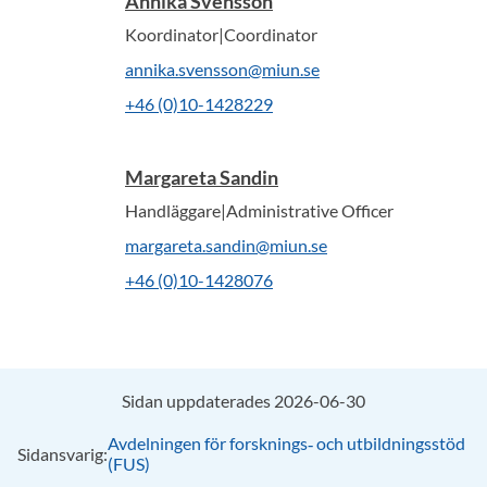
Annika Svensson
Koordinator|Coordinator
annika.svensson@miun.se
+46 (0)10-1428229
Margareta Sandin
Handläggare|Administrative Officer
margareta.sandin@miun.se
+46 (0)10-1428076
Sidan uppdaterades 2026-06-30
Avdelningen för forsknings‑ och utbildningsstöd
Sidansvarig:
(FUS)