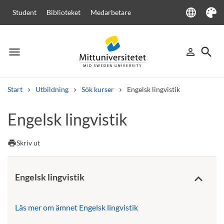
language
Student
Biblioteket
Medarbetare
Language
Tema
menu
search
person_outline
Meny
Logga in
Sök
Start
Utbildning
Sök kurser
Engelsk lingvistik
Sök
Engelsk lingvistik
Andra söktjänster
Kurser och program
Kursplaner
Välkomstbrev
Personal
print
Skriv ut
Lediga jobb
Engelsk lingvistik
Läs mer om ämnet Engelsk lingvistik