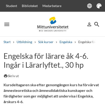
language
Student
Biblioteket
Medarbetare
Language
Tema
menu
search
person_outline
Meny
Logga in
Sök
Start
Utbildning
Sök kurser
Engelska
Engelska för lärare
Sök
Engelska för lärare åk 4-6.
Andra söktjänster
Ingår i Lärarlyftet., 30 hp
Kurser och program
Kursplaner
Välkomstbrev
Personal
Lediga jobb
print
Skriv ut
Kursdeltagaren ska efter genomgången kurs ha förvärvat
ämnesteoretiska och ämnesdidaktiska kunskaper och
färdigheter som ger möjlighet att undervisa i Engelska,
årskurs 4-6.