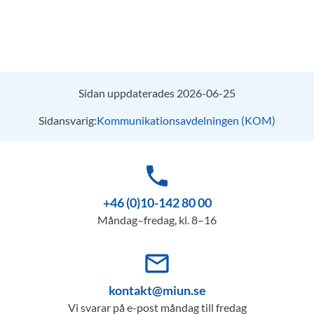
Sidan uppdaterades 2026-06-25
Sidansvarig:
Kommunikationsavdelningen (KOM)
phone
+46 (0)10-142 80 00
Måndag–fredag, kl. 8–16
mail_outline
kontakt@miun.se
Vi svarar på e-post måndag till fredag