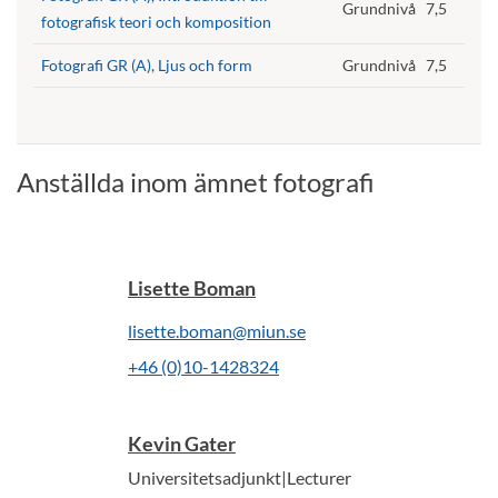
Grundnivå
7,5
fotografisk teori och komposition
Fotografi GR (A), Ljus och form
Grundnivå
7,5
Anställda inom ämnet fotografi
Lisette Boman
lisette.boman@miun.se
+46 (0)10-1428324
Kevin Gater
Universitetsadjunkt|Lecturer