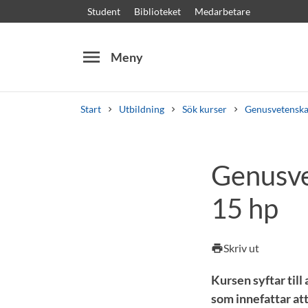
Student
Biblioteket
Medarbetare
menu
Meny
Start
Utbildning
Sök kurser
Genusvetensk
Sök
Andra söktjänster
Genusve
Kurser och program
Kursplaner
Välkomstb
15 hp
Skriv ut
print
Kursen syftar til
som innefattar att