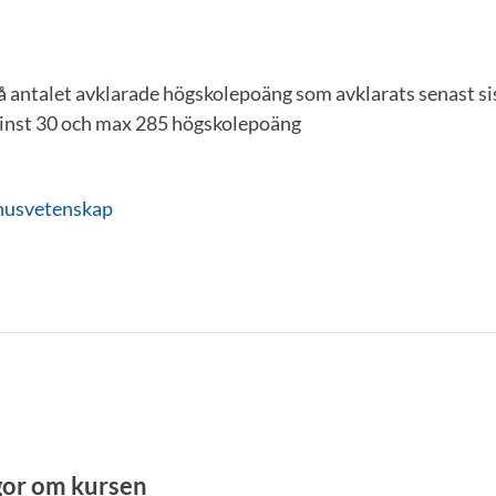
å antalet avklarade högskolepoäng som avklarats senast si
inst 30 och max 285 högskolepoäng
nusvetenskap
gor om kursen