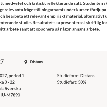
tt medvetet och kritiskt reflekterande sätt. Studenten s
t relevanta frågeställningar samt under kursen fördjupa 
 och bearbeta ett relevant empiriskt material, alternativt 
terande studie. Resultatet ska presenteras i skriftlig for
 sitt arbete samt att opponera på någon annans arbete.
27
Distans
room
027, period 1
Studieform:
Distans
a 3 - 22
Studiefart:
50%
åk:
Svenska
IU-M7890