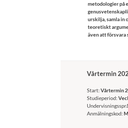
metodologier på e
genusvetenskaplig
urskilja, samla in
teoretiskt argumen
även att försvara
Vårtermin 20
Start:
Vårtermin 2
Studieperiod:
Veck
Undervisningsspr
Anmälningskod:
M