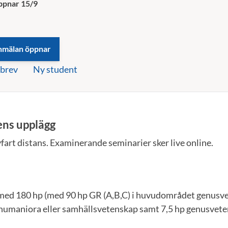
ppnar 15/9
brev
Ny student
ens upplägg
fart distans. Examinerande seminarier sker live online.
ed 180 hp (med 90 hp GR (A,B,C) i huvudområdet genusve
umaniora eller samhällsvetenskap samt 7,5 hp genusvete