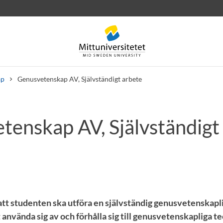
ap
Genusvetenskap AV, Självständigt arbete
tenskap AV, Självständigt 
rev
Personal
Lediga jobb
l att studenten ska utföra en självständig genusvetenskap
 använda sig av och förhålla sig till genusvetenskapliga t