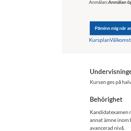
Anmälan:
Anmälan ö
Kursplan
Välkomst
Undervisning
Kursen ges på halv
Behörighet
Kandidatexamen m
annat ämne inom h
avancerad nivå.