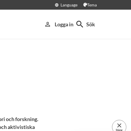
Language
Tema
language
search
person_outline
Logga in
Sök
ri och forskning.
close
ch aktivistiska
Stäng