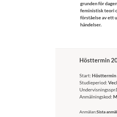
grunden för dagen
feministisk teori
förståelse av ett 
händelser.
Hösttermin 2
Start:
Hösttermin 
Studieperiod:
Veck
Undervisningsspr
Anmälningskod:
M
Anmälan:
Sista anmäl