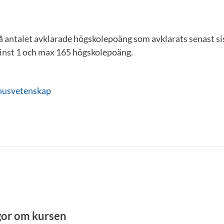
å antalet avklarade högskolepoäng som avklarats senast si
inst 1 och max 165 högskolepoäng.
nusvetenskap
gor om kursen