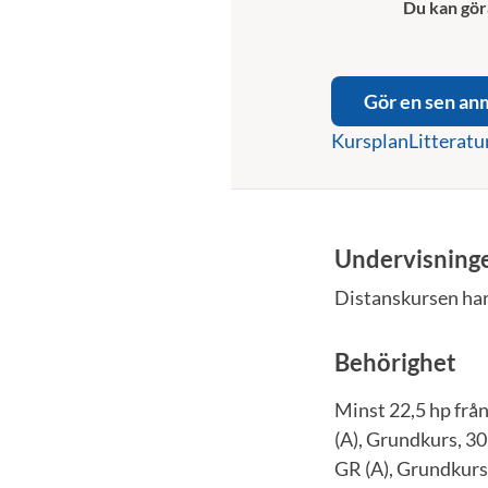
Du kan gör
Gör en sen an
Kursplan
Litteratu
Undervisning
Distanskursen har 
Behörighet
Minst 22,5 hp frå
(A), Grundkurs, 3
GR (A), Grundkurs 