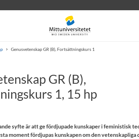
ap
Genusvetenskap GR (B), Fortsättningskurs 1
tenskap GR (B),
rev
Personal
Lediga jobb
ningskurs 1, 15 hp
de syfte är att ge fördjupade kunskaper i feministisk teo
rsta moment fördjupas kunskapen om den vetenskapliga o