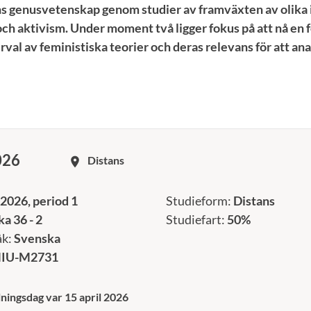
s genusvetenskap genom studier av framväxten av olika 
 och aktivism. Under moment två ligger fokus på att nå en 
urval av feministiska teorier och deras relevans för att an
026
Distans
room
2026, period 1
Studieform:
Distans
a 36 - 2
Studiefart:
50%
åk:
Svenska
IU-M2731
ningsdag var 15 april 2026