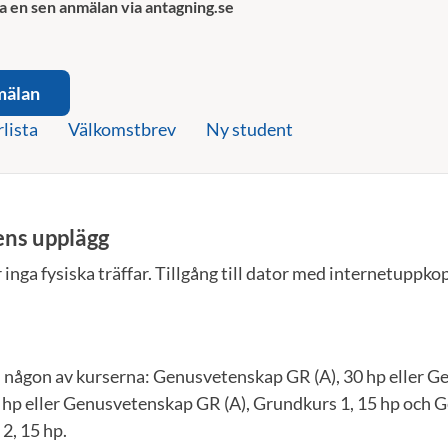
a en sen anmälan via antagning.se
mälan
rlista
Välkomstbrev
Ny student
ens upplägg
inga fysiska träffar. Tillgång till dator med internetuppko
n någon av kurserna: Genusvetenskap GR (A), 30 hp eller 
0 hp eller Genusvetenskap GR (A), Grundkurs 1, 15 hp och
2, 15 hp.