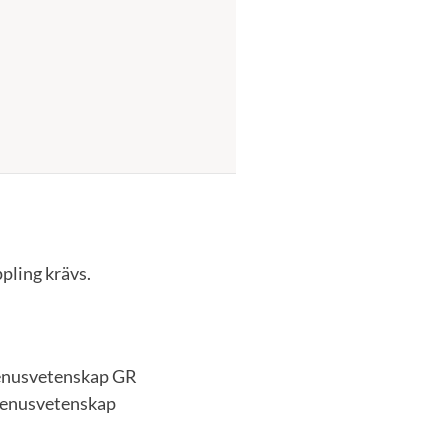
ppling krävs.
Genusvetenskap GR
 Genusvetenskap