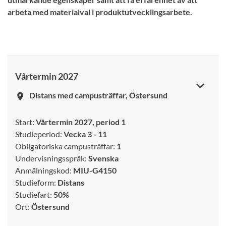
arbeta med materialval i produktutvecklingsarbete.
Vårtermin 2027
Distans med campusträffar, Östersund
room
Start:
Vårtermin 2027, period 1
Studieperiod:
Vecka 3 - 11
Obligatoriska campusträffar:
1
Undervisningsspråk:
Svenska
Anmälningskod:
MIU-G4150
Studieform:
Distans
Studiefart:
50%
Ort:
Östersund