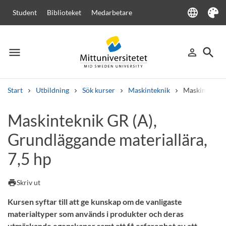
language
Student
Biblioteket
Medarbetare
Language
Tema
menu
search
person_outline
Meny
Logga in
Sök
Start
Utbildning
Sök kurser
Maskinteknik
Maskinteknik 
Sök
Maskinteknik GR (A),
Andra söktjänster
Grundläggande materiallära,
Kurser och program
Kursplaner
Välkomstbrev
Personal
Lediga jobb
7,5 hp
print
Skriv ut
Kursen syftar till att ge kunskap om de vanligaste
materialtyper som används i produkter och deras
utmärkande egenskaper samt att få erfarenhet av att