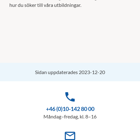
hur du söker till våra utbildningar.
Sidan uppdaterades 2023-12-20
phone
+46 (0)10-142 80 00
Måndag–fredag, kl. 8–16
mail_outline