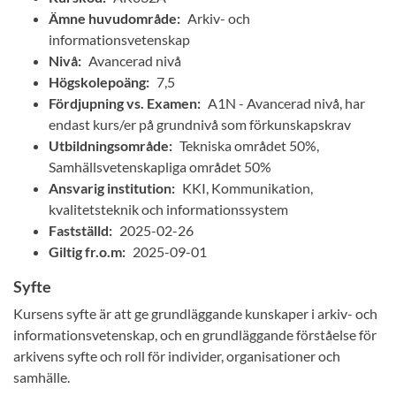
Ämne huvudområde:
Arkiv- och
informationsvetenskap
Nivå:
Avancerad nivå
Högskolepoäng:
7,5
Fördjupning vs. Examen:
A1N - Avancerad nivå, har
endast kurs/er på grundnivå som förkunskapskrav
Utbildningsområde:
Tekniska området 50%,
Samhällsvetenskapliga området 50%
Ansvarig institution:
KKI, Kommunikation,
kvalitetsteknik och informationssystem
Fastställd:
2025-02-26
Giltig fr.o.m:
2025-09-01
Syfte
Kursens syfte är att ge grundläggande kunskaper i arkiv- och
informationsvetenskap, och en grundläggande förståelse för
arkivens syfte och roll för individer, organisationer och
samhälle.