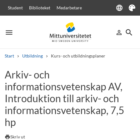
language
Student
Biblioteket
Medarbetare
Language
Tema
menu
search
person_outline
Meny
Logga in
Sök
Start
Utbildning
Kurs- och utbildningsplaner
Sök
Arkiv- och
Andra söktjänster
informationsvetenskap AV,
Kurser och program
Kursplaner
Välkomstbrev
Personal
Lediga jobb
Introduktion till arkiv- och
informationsvetenskap, 7,5
hp
print
Skriv ut