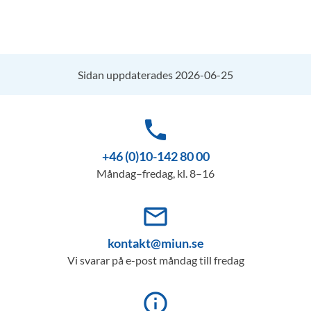
Sidan uppdaterades 2026-06-25
phone
+46 (0)10-142 80 00
Måndag–fredag, kl. 8–16
mail_outline
kontakt@miun.se
Vi svarar på e-post måndag till fredag
info_outline