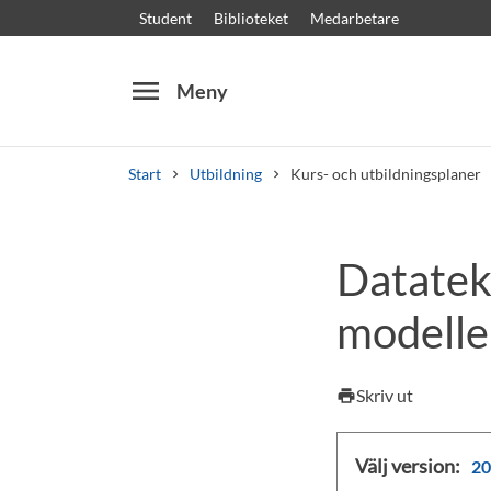
Student
Biblioteket
Medarbetare
menu
Meny
Start
Utbildning
Kurs- och utbildningsplaner
Sök
Andra söktjänster
Datatek
Kurser och program
Kursplaner
Välkomstb
modelle
Skriv ut
print
Välj version:
20