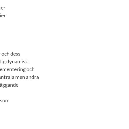
ier
ier
r och dess
idig dynamisk
plementering och
entrala men andra
läggande
a som