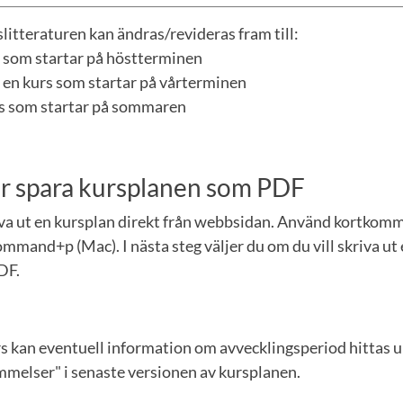
litteraturen kan ändras/revideras fram till:
rs som startar på höstterminen
 en kurs som startar på vårterminen
urs som startar på sommaren
ler spara kursplanen som PDF
iva ut en kursplan direkt från webbsidan. Använd kortkom
mmand+p (Mac). I nästa steg väljer du om du vill skriva ut 
DF.
rs kan eventuell information om avvecklingsperiod hittas 
elser" i senaste versionen av kursplanen.