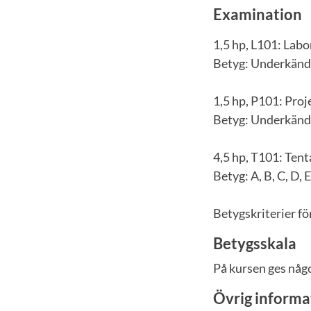
Examination
1,5 hp, L101: Labo
Betyg: Underkänd 
1,5 hp, P101: Proj
Betyg: Underkänd 
4,5 hp, T101: Ten
Betyg: A, B, C, D, 
Betygskriterier fö
Betygsskala
På kursen ges något
Övrig informa