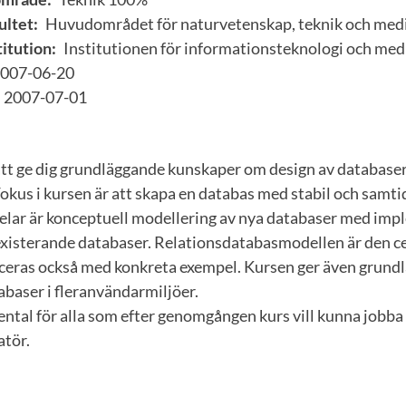
ultet:
Huvudområdet för naturvetenskap, teknik och med
itution:
Institutionen för informationsteknologi och med
007-06-20
2007-07-01
 att ge dig grundläggande kunskaper om design av database
okus i kursen är att skapa en databas med stabil och samt
 delar är konceptuell modellering av nya databaser med im
existerande databaser. Relationsdatabasmodellen är den c
uceras också med konkreta exempel. Kursen ger även grund
baser i fleranvändarmiljöer.
ntal för alla som efter genomgången kurs vill kunna jobb
tör.