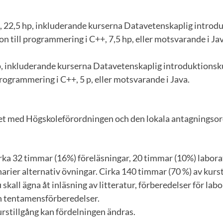
, 22,5 hp, inkluderande kurserna Datavetenskaplig introdu
on till programmering i C++, 7,5 hp, eller motsvarande i Ja
p, inkluderande kurserna Datavetenskaplig introduktionsku
programmering i C++, 5 p, eller motsvarande i Java.
ghet med Högskoleförordningen och den lokala antagningso
rka 32 timmar (16%) föreläsningar, 20 timmar (10%) labora
rier alternativ övningar. Cirka 140 timmar (70 %) av kurst
skall ägna åt inläsning av litteratur, förberedelser för labo
h tentamensförberedelser.
rstillgång kan fördelningen ändras.