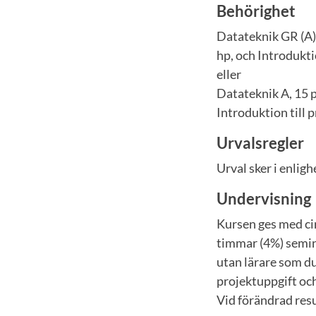
Behörighet
Datateknik GR (A)
hp, och Introdukti
eller
Datateknik A, 15 
Introduktion till 
Urvalsregler
Urval sker i enli
Undervisning
Kursen ges med ci
timmar (4%) semina
utan lärare som du 
projektuppgift oc
Vid förändrad resu