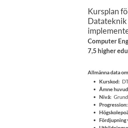
Kursplan fö
Datateknik 
implementer
Computer Engi
7,5 higher edu
Allmänna data om
Kurskod:
D
Ämne huvud
Nivå:
Grund
Progression:
Högskolepoä
Fördjupning 
Utbildnings