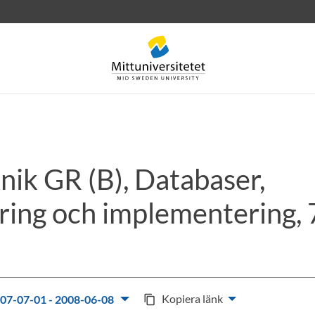
nik GR (B), Databaser,
rev
Personal
Lediga jobb
ring och implementering, 
Kopiera länk
07-07-01 - 2008-06-08
content_copy