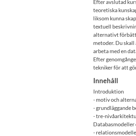
Efter avslutad kur
teoretiska kunska
liksom kunna skapa
textuell beskrivni
alternativt förbät
metoder. Du skall
arbeta med en data
Efter genomgången
tekniker för att gö
Innehåll
Introduktion
- motiv och altern
- grundläggande 
- tre-nivåarkitekt
Databasmodeller 
- relationsmodelle