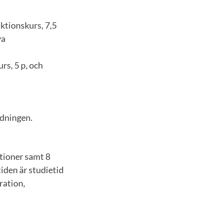
ktionskurs, 7,5
va
rs, 5 p, och
rdningen.
tioner samt 8
iden är studietid
ration,