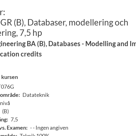
r:
GR (B), Databaser, modellering och
ing, 7,5 hp
neering BA (B), Databases - Modelling and I
cation credits
 kursen
T076G
område:
Datateknik
nivå
(B)
ng:
7,5
vs. Examen:
- - Ingen angiven
område:
Teknik 100%