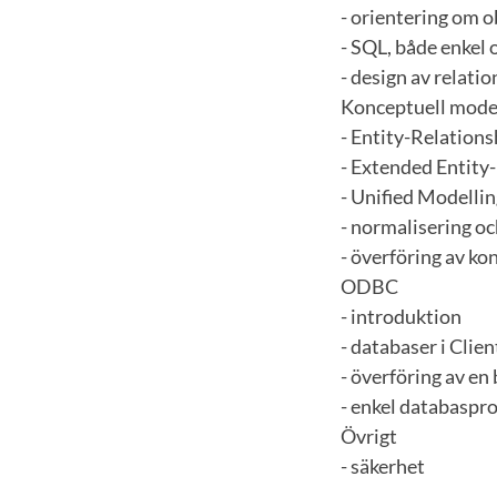
- orientering om 
- SQL, både enkel
- design av relat
Konceptuell mode
- Entity-Relation
- Extended Entity
- Unified Modelli
- normalisering o
- överföring av ko
ODBC
- introduktion
- databaser i Clie
- överföring av en 
- enkel databasp
Övrigt
- säkerhet