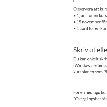
Observera att kurs
• 1 juni för en ku
• 15 november för
• 1 april för en k
Skriv ut el
Du kan enkelt skr
(Windows) eller co
kursplanen som P
För en nedlagd ku
"Övergångsbestämm