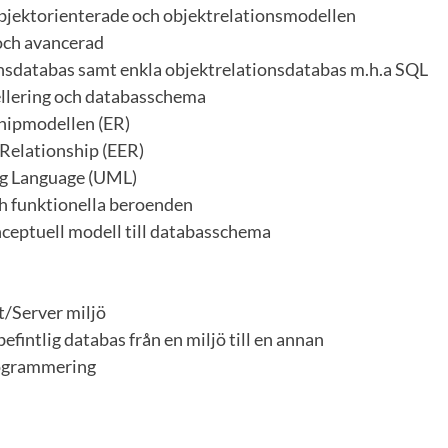
objektorienterade och objektrelationsmodellen
 och avancerad
ionsdatabas samt enkla objektrelationsdatabas m.h.a SQL
llering och databasschema
shipmodellen (ER)
-Relationship (EER)
ng Language (UML)
ch funktionella beroenden
nceptuell modell till databasschema
nt/Server miljö
befintlig databas från en miljö till en annan
rogrammering