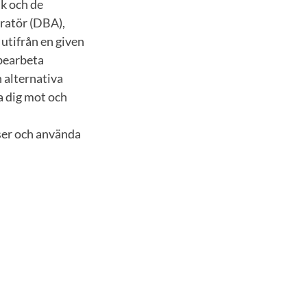
ik och de
ratör (DBA),
utifrån en given
 bearbeta
h alternativa
a dig mot och
ser och använda