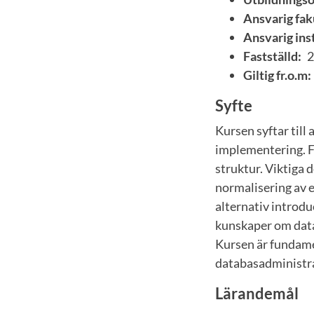
Ansvarig fak
Ansvarig inst
Fastställd:
2
Giltig fr.o.m:
Syfte
Kursen syftar till
implementering. F
struktur. Viktiga
normalisering av 
alternativ introd
kunskaper om data
Kursen är fundame
databasadministra
Lärandemål