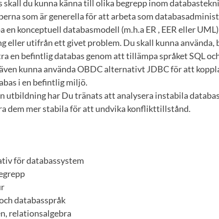
s skall du kunna känna till olika begrepp inom databastekn
perna som är generella för att arbeta som databasadminist
 en konceptuell databasmodell (m.h.a ER , EER eller UML) 
ng eller utifrån ett givet problem. Du skall kunna använda,
tra en befintlig databas genom att tillämpa språket SQL oc
 även kunna använda OBDC alternativt JDBC för att koppl
bas i en befintlig miljö.
 utbildning har Du tränats att analysera instabila databa
ra dem mer stabila för att undvika konflikttillstånd.
ativ för databassystem
begrepp
ur
och databasspråk
n, relationsalgebra