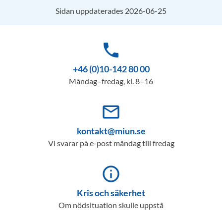
Sidan uppdaterades 2026-06-25
phone
+46 (0)10-142 80 00
Måndag–fredag, kl. 8–16
mail_outline
kontakt@miun.se
Vi svarar på e-post måndag till fredag
info_outline
Kris och säkerhet
Om nödsituation skulle uppstå