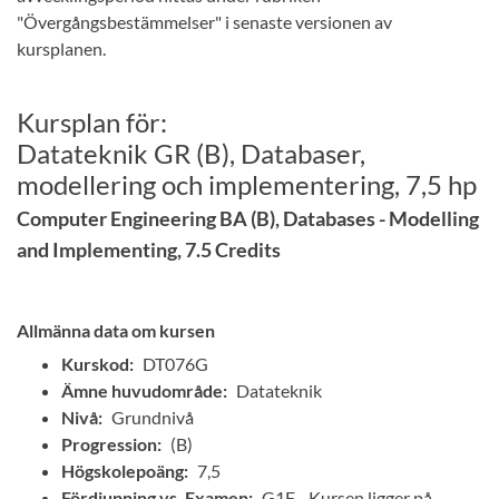
"Övergångsbestämmelser" i senaste versionen av
kursplanen.
Kursplan för:
Datateknik GR (B), Databaser,
modellering och implementering, 7,5 hp
Computer Engineering BA (B), Databases - Modelling
and Implementing, 7.5 Credits
Allmänna data om kursen
Kurskod:
DT076G
Ämne huvudområde:
Datateknik
Nivå:
Grundnivå
Progression:
(B)
Högskolepoäng:
7,5
Fördjupning vs. Examen:
G1F - Kursen ligger på