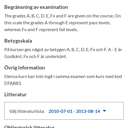
Begränsning av examination
The grades A, B, C, D, E, Fx and F are given on the course. On
this scale the grades A through E represent pass levels,
whereas Fx and F represent fail levels.
Betygsskala
På kursen ges något av betygen A, B, C, D, E, Fx och F. A - E är
Godkänt, Fx och F är underkänt.
Övrig information
Denna kurs kan inte ingå i samma examen som kurs med kod
DTAB83.
Litteratur
Välj litteraturlista:
2010-07-01 - 2013-08-14
Obligatorisk litteratur