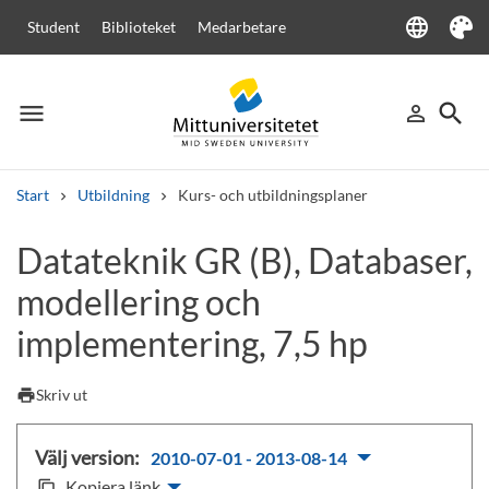
language
Student
Biblioteket
Medarbetare
Language
Tema
menu
search
person_outline
Meny
Logga in
Sök
Start
Utbildning
Kurs- och utbildningsplaner
Sök
Datateknik GR (B), Databaser,
Andra söktjänster
modellering och
Kurser och program
Kursplaner
Välkomstbrev
Personal
Lediga jobb
implementering, 7,5 hp
print
Skriv ut
Välj version:
2010-07-01 - 2013-08-14
Kopiera länk
content_copy