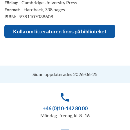
Förlag:
Cambridge University Press
Format:
Hardback, 738 pages
ISBN:
9781107038608
Kolla om litteraturen finns på biblioteket
Sidan uppdaterades 2026-06-25
phone
+46 (0)10-142 80 00
Måndag–fredag, kl. 8–16