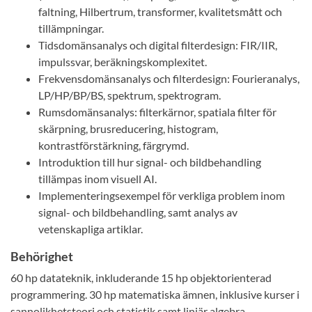
faltning, Hilbertrum, transformer, kvalitetsmått och
tillämpningar.
Tidsdomänsanalys och digital filterdesign: FIR/IIR,
impulssvar, beräkningskomplexitet.
Frekvensdomänsanalys och filterdesign: Fourieranalys,
LP/HP/BP/BS, spektrum, spektrogram.
Rumsdomänsanalys: filterkärnor, spatiala filter för
skärpning, brusreducering, histogram,
kontrastförstärkning, färgrymd.
Introduktion till hur signal- och bildbehandling
tillämpas inom visuell AI.
Implementeringsexempel för verkliga problem inom
signal- och bildbehandling, samt analys av
vetenskapliga artiklar.
Behörighet
60 hp datateknik, inkluderande 15 hp objektorienterad
programmering. 30 hp matematiska ämnen, inklusive kurser i
sannolikhetsteori och statistik samt linjär algebra.