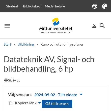
language
Student
Biblioteket
Medarbetare
Language
Tema
menu
search
person_outline
Meny
Logga in
Sök
Start
Utbildning
Kurs- och utbildningsplaner
Sök
Datateknik AV, Signal- och
Andra söktjänster
bildbehandling, 6 hp
Kurser och program
Kursplaner
Välkomstbrev
Personal
Lediga jobb
print
Skriv ut
Välj version:
2024-09-02 - Tills vidare
Kopiera länk
content_copy
Gå till kursen