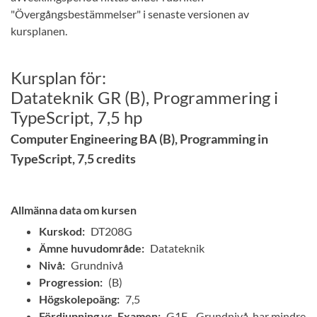
"Övergångsbestämmelser" i senaste versionen av
kursplanen.
Kursplan för:
Datateknik GR (B), Programmering i
TypeScript, 7,5 hp
Computer Engineering BA (B), Programming in
TypeScript, 7,5 credits
Allmänna data om kursen
Kurskod:
DT208G
Ämne huvudområde:
Datateknik
Nivå:
Grundnivå
Progression:
(B)
Högskolepoäng:
7,5
Fördjupning vs. Examen:
G1F - Grundnivå, har mindre