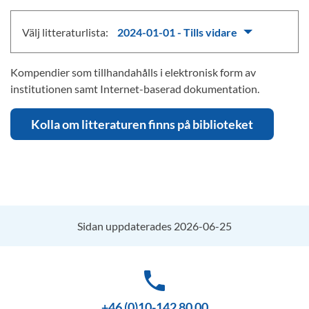
Välj litteraturlista:
2024-01-01 - Tills vidare
Kompendier som tillhandahålls i elektronisk form av
institutionen samt Internet-baserad dokumentation.
Kolla om litteraturen finns på biblioteket
Sidan uppdaterades 2026-06-25
phone
+46 (0)10-142 80 00