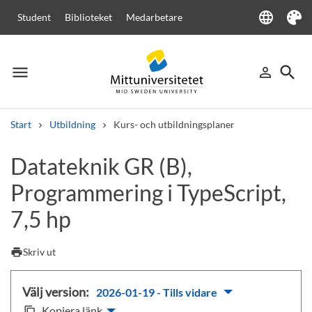
language
Student
Biblioteket
Medarbetare
Language
Tema
menu
search
person_outline
Meny
Logga in
Sök
Start
Utbildning
Kurs- och utbildningsplaner
Sök
Datateknik GR (B),
Andra söktjänster
Programmering i TypeScript,
Kurser och program
Kursplaner
Välkomstbrev
Personal
Lediga jobb
7,5 hp
print
Skriv ut
Välj version:
2026-01-19 - Tills vidare
Kopiera länk
content_copy