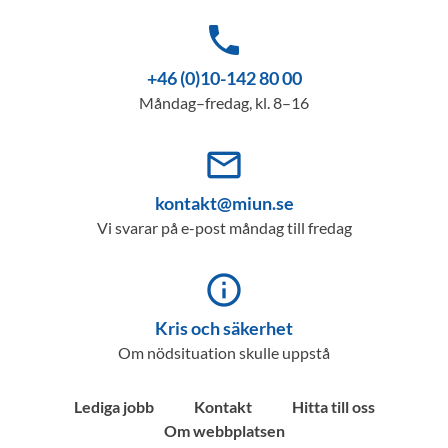
phone
+46 (0)10-142 80 00
Måndag–fredag, kl. 8–16
mail_outline
kontakt@miun.se
Vi svarar på e-post måndag till fredag
info_outline
Kris och säkerhet
Om nödsituation skulle uppstå
Lediga jobb
Kontakt
Hitta till oss
Om webbplatsen