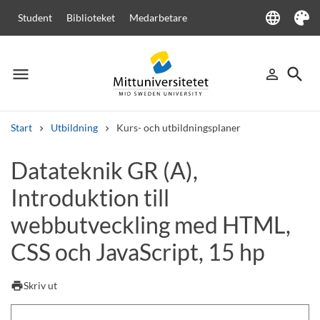
language
Student
Biblioteket
Medarbetare
Language
Tema
menu
search
person_outline
Meny
Logga in
Sök
Start
Utbildning
Kurs- och utbildningsplaner
Sök
Datateknik GR (A),
Andra söktjänster
Introduktion till
Kurser och program
Kursplaner
Välkomstbrev
Personal
Lediga jobb
webbutveckling med HTML,
CSS och JavaScript, 15 hp
print
Skriv ut