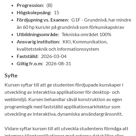
Progression:
(B)
Högskolepoäng:
15
Fördjupning vs. Examen:
G1F - Grundnivå, har mindre
än 60 hp kurs/er på grundnivå som förkunskapskrav
Utbildningsområde:
Tekniska området 100%
Ansvarig institution:
KKI, Kommunikation,
kvalitetsteknik och informationssystem
Fastställd:
2026-03-04
Giltig fr.o.m:
2026-08-31
Syfte
Kursen syftar till att ge studenten fördjupade kunskaper i
utveckling av interaktiva applikationer för desktop- och
webbmiljö. Kursen behandlar såväl konstruktion av egen
programlogik med fastställd applikationsarkitektur som
utveckling av interaktiva, dynamiska användargränssnitt.
Vidare syftar kursen till att utveckla studentens förmåga att
integrera klientapplikationer med externa datakällor eller