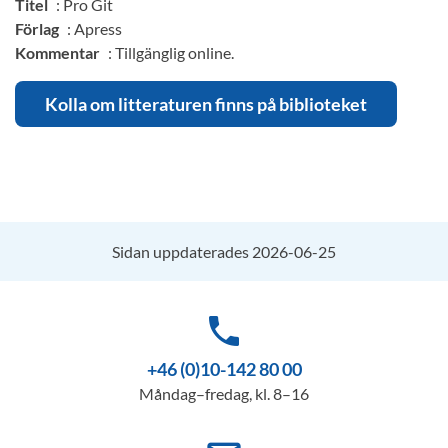
Titel
: Pro Git
Förlag
: Apress
Kommentar
: Tillgänglig online.
Kolla om litteraturen finns på biblioteket
Sidan uppdaterades 2026-06-25
phone
+46 (0)10-142 80 00
Måndag–fredag, kl. 8–16