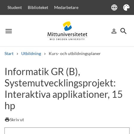
language
Student
Biblioteket
Medarbetare
Language
Tema
menu
search
person_outline
Meny
Logga in
Sök
Start
Utbildning
Kurs- och utbildningsplaner
Sök
Informatik GR (B),
Andra söktjänster
Systemutvecklingsprojekt:
Kurser och program
Kursplaner
Välkomstbrev
Personal
Lediga jobb
Interaktiva applikationer, 15
hp
print
Skriv ut