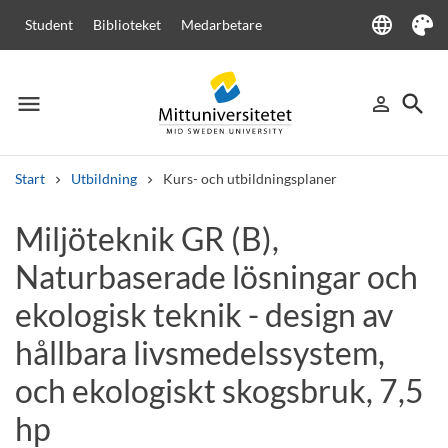
language
Student
Biblioteket
Medarbetare
Language
Tema
menu
search
person_outline
Meny
Logga in
Sök
Start
Utbildning
Kurs- och utbildningsplaner
Sök
Miljöteknik GR (B),
Andra söktjänster
Naturbaserade lösningar och
Kurser och program
Kursplaner
Välkomstbrev
Personal
Lediga jobb
ekologisk teknik - design av
hållbara livsmedelssystem,
och ekologiskt skogsbruk, 7,5
hp