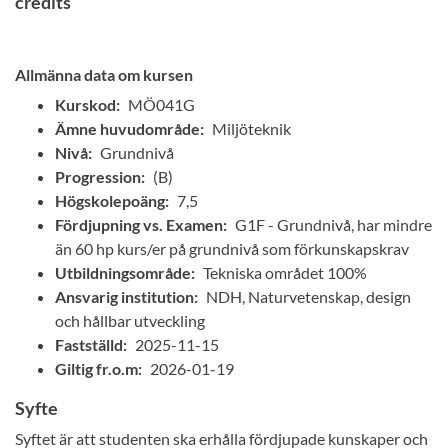
credits
Allmänna data om kursen
Kurskod:
MÖ041G
Ämne huvudområde:
Miljöteknik
Nivå:
Grundnivå
Progression:
(B)
Högskolepoäng:
7,5
Fördjupning vs. Examen:
G1F - Grundnivå, har mindre
än 60 hp kurs/er på grundnivå som förkunskapskrav
Utbildningsområde:
Tekniska området 100%
Ansvarig institution:
NDH, Naturvetenskap, design
och hållbar utveckling
Fastställd:
2025-11-15
Giltig fr.o.m:
2026-01-19
Syfte
Syftet är att studenten ska erhålla fördjupade kunskaper och