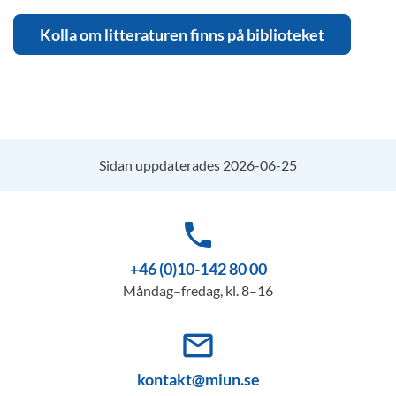
Kolla om litteraturen finns på biblioteket
Sidan uppdaterades 2026-06-25
phone
+46 (0)10-142 80 00
Måndag–fredag, kl. 8–16
mail_outline
kontakt@miun.se