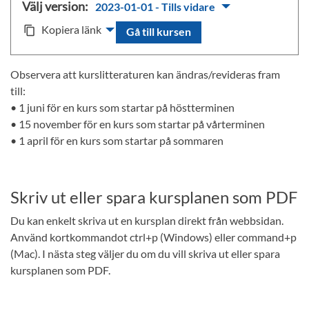
Välj version:
2023-01-01 - Tills vidare
Kopiera länk
content_copy
Gå till kursen
Observera att kurslitteraturen kan ändras/revideras fram
till:
• 1 juni för en kurs som startar på höstterminen
• 15 november för en kurs som startar på vårterminen
• 1 april för en kurs som startar på sommaren
Skriv ut eller spara kursplanen som PDF
Du kan enkelt skriva ut en kursplan direkt från webbsidan.
Använd kortkommandot ctrl+p (Windows) eller command+p
(Mac). I nästa steg väljer du om du vill skriva ut eller spara
kursplanen som PDF.