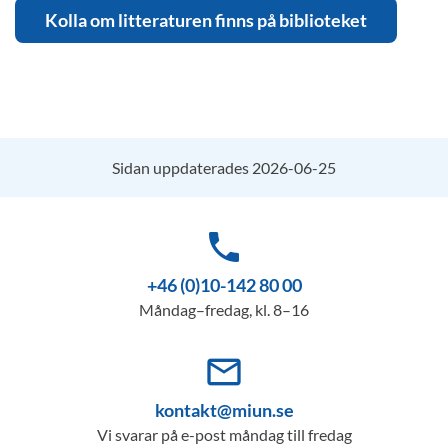
Kolla om litteraturen finns på biblioteket
Sidan uppdaterades 2026-06-25
phone
+46 (0)10-142 80 00
Måndag–fredag, kl. 8–16
mail_outline
kontakt@miun.se
Vi svarar på e-post måndag till fredag