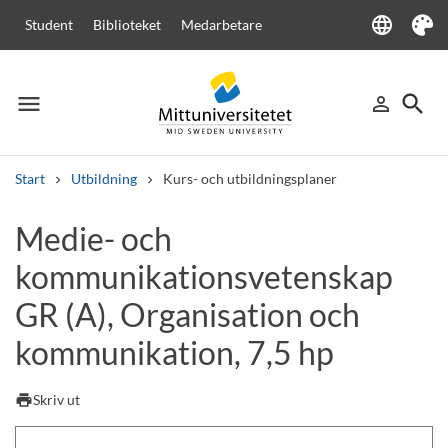
language
Student
Biblioteket
Medarbetare
Language
Tema
menu
search
person_outline
Meny
Logga in
Sök
Start
Utbildning
Kurs- och utbildningsplaner
Sök
Medie- och
Andra söktjänster
kommunikationsvetenskap
Kurser och program
Kursplaner
Välkomstbrev
Personal
Lediga jobb
GR (A), Organisation och
kommunikation, 7,5 hp
print
Skriv ut