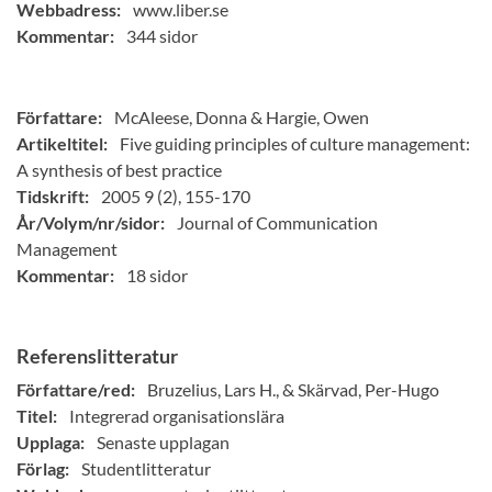
Webbadress:
www.liber.se
Kommentar:
344 sidor
Författare:
McAleese, Donna & Hargie, Owen
Artikeltitel:
Five guiding principles of culture management:
A synthesis of best practice
Tidskrift:
2005 9 (2), 155-170
År/Volym/nr/sidor:
Journal of Communication
Management
Kommentar:
18 sidor
Referenslitteratur
Författare/red:
Bruzelius, Lars H., & Skärvad, Per-Hugo
Titel:
Integrerad organisationslära
Upplaga:
Senaste upplagan
Förlag:
Studentlitteratur