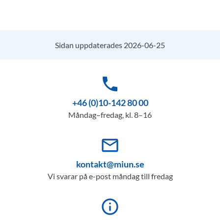
Sidan uppdaterades 2026-06-25
phone
+46 (0)10-142 80 00
Måndag–fredag, kl. 8–16
mail_outline
kontakt@miun.se
Vi svarar på e-post måndag till fredag
info_outline