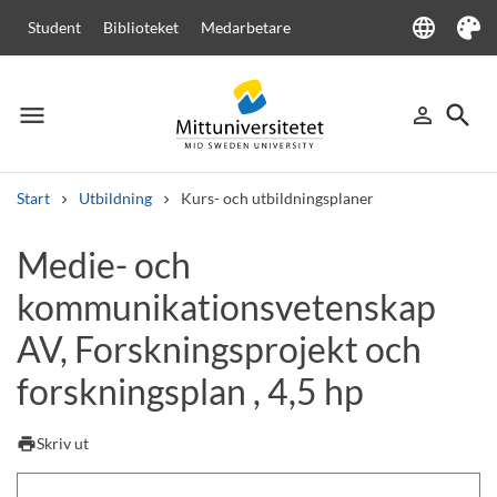
language
Student
Biblioteket
Medarbetare
Language
Tema
menu
search
person_outline
Meny
Logga in
Sök
Start
Utbildning
Kurs- och utbildningsplaner
Sök
Medie- och
Andra söktjänster
kommunikationsvetenskap
Kurser och program
Kursplaner
Välkomstbrev
Personal
Lediga jobb
AV, Forskningsprojekt och
forskningsplan , 4,5 hp
print
Skriv ut