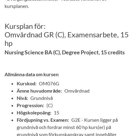
kursplanen.
Kursplan för:
Omvårdnad GR (C), Examensarbete, 15
hp
Nursing Science BA (C), Degree Project, 15 credits
Allmänna data om kursen
Kurskod:
OM076G
Ämne huvudområde:
Omvårdnad
Nivå:
Grundnivå
Progression:
(C)
Högskolepoäng:
15
Fördjupning vs. Examen:
G2E - Kursen ligger på
grundnivå och fordrar minst 60 hp kurs(er) på
grundnivå som förkunskapskrav samt innehåller