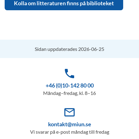
Kolla om litteraturen finns på biblioteket
Sidan uppdaterades 2026-06-25
phone
+46 (0)10-142 80 00
Måndag–fredag, kl. 8–16
mail_outline
kontakt@miun.se
Vi svarar på e-post måndag till fredag