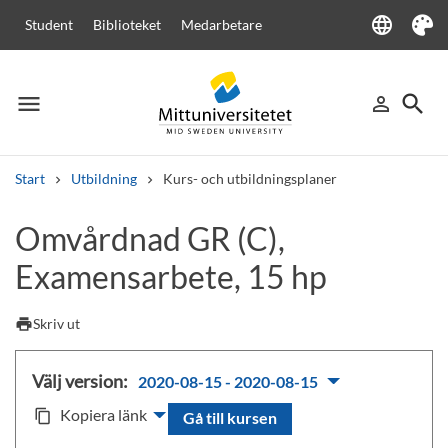
language
Student
Biblioteket
Medarbetare
Language
Tema
menu
search
person_outline
Meny
Logga in
Sök
Start
Utbildning
Kurs- och utbildningsplaner
Sök
Omvårdnad GR (C),
Andra söktjänster
Examensarbete, 15 hp
Kurser och program
Kursplaner
Välkomstbrev
Personal
Lediga jobb
print
Skriv ut
Välj version:
2020-08-15 - 2020-08-15
Kopiera länk
content_copy
Gå till kursen