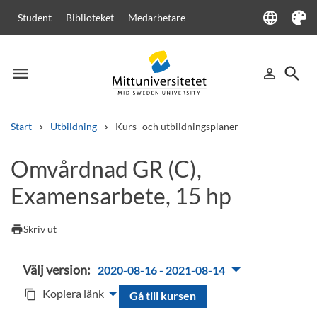
language
Student
Biblioteket
Medarbetare
Language
Tema
menu
search
person_outline
Meny
Logga in
Sök
Start
Utbildning
Kurs- och utbildningsplaner
Sök
Omvårdnad GR (C),
Andra söktjänster
Examensarbete, 15 hp
Kurser och program
Kursplaner
Välkomstbrev
Personal
Lediga jobb
print
Skriv ut
Välj version:
2020-08-16 - 2021-08-14
Kopiera länk
content_copy
Gå till kursen