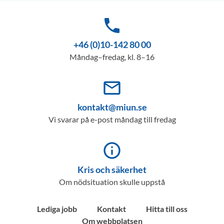
phone
+46 (0)10-142 80 00
Måndag–fredag, kl. 8–16
mail_outline
kontakt@miun.se
Vi svarar på e-post måndag till fredag
info_outline
Kris och säkerhet
Om nödsituation skulle uppstå
Lediga jobb
Kontakt
Hitta till oss
Om webbplatsen