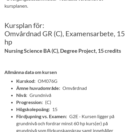
kursplanen.
Kursplan för:
Omvårdnad GR (C), Examensarbete, 15
hp
Nursing Science BA (C), Degree Project, 15 credits
Allmänna data om kursen
Kurskod:
OM076G
Ämne huvudområde:
Omvårdnad
Nivå:
Grundnivå
Progression:
(C)
Högskolepoäng:
15
Fördjupning vs. Examen:
G2E - Kursen ligger på
grundnivå och fordrar minst 60 hp kurs(er) på
grundnivå som förkunskapskrav samt innehåller