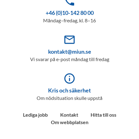
phone
+46 (0)10-142 80 00
Måndag–fredag, kl. 8–16
mail_outline
kontakt@miun.se
Vi svarar på e-post måndag till fredag
info_outline
Kris och säkerhet
Om nödsituation skulle uppstå
Lediga jobb
Kontakt
Hitta till oss
Om webbplatsen