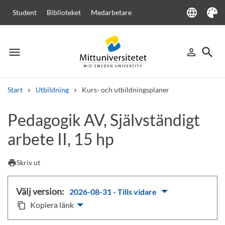
language
Student
Biblioteket
Medarbetare
Language
Tema
menu
search
person_outline
Meny
Logga in
Sök
Start
Utbildning
Kurs- och utbildningsplaner
Sök
Pedagogik AV, Självständigt
Andra söktjänster
arbete II, 15 hp
Kurser och program
Kursplaner
Välkomstbrev
Personal
Lediga jobb
print
Skriv ut
Välj version:
2026-08-31 - Tills vidare
Kopiera länk
content_copy