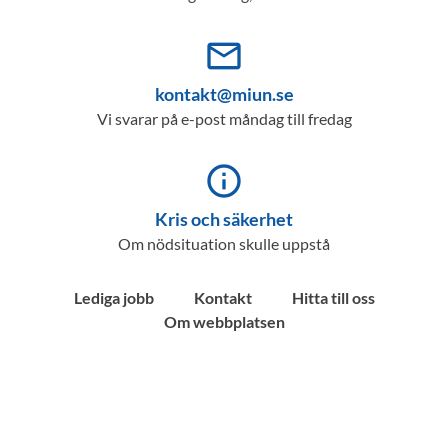
mail_outline
kontakt@miun.se
Vi svarar på e-post måndag till fredag
info_outline
Kris och säkerhet
Om nödsituation skulle uppstå
Lediga jobb
Kontakt
Hitta till oss
Om webbplatsen