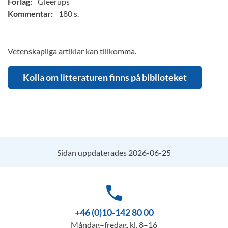
Förlag:
Gleerups
Kommentar:
180 s.
Vetenskapliga artiklar kan tillkomma.
Kolla om litteraturen finns på biblioteket
Sidan uppdaterades 2026-06-25
phone
+46 (0)10-142 80 00
Måndag–fredag, kl. 8–16