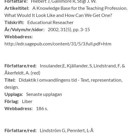
Författare:
Hiebert J, Gallimore R, Stigl J. W.
Artikeltitel:
A Knowledge Base for the Teaching Profession.
What Would It Look Like and How Can We Get One?
Tidskrift:
Educational Reseacher
År/Volym/nr/sidor:
2002, 31(5), pp. 3-15
Webbadress:
http://edr.sagepub.com/content/31/5/3.full.pdf+htm
Författare/red:
Insulander,E, Kjällander, S, Lindstrand, F, &
Åkerfeldt, A. (red)
Titel:
Didaktik i omvandlingens tid - Text, representation,
design.
Upplaga:
Senaste upplagan
Förlag:
Liber
Webbadress:
186 s.
Författare/red:
Lindström G, Pennlert, L-Å