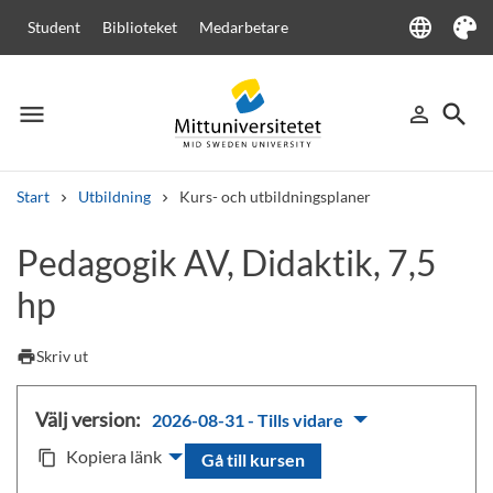
language
Student
Biblioteket
Medarbetare
Language
Tema
menu
search
person_outline
Meny
Logga in
Sök
Start
Utbildning
Kurs- och utbildningsplaner
Sök
Pedagogik AV, Didaktik, 7,5
Andra söktjänster
hp
Kurser och program
Kursplaner
Välkomstbrev
Personal
Lediga jobb
print
Skriv ut
Välj version:
2026-08-31 - Tills vidare
Kopiera länk
content_copy
Gå till kursen