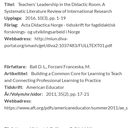
Titel:
Teachers’ Leadership in the Didactic Room. A
Systematic Literature Review of International Research
Upplaga:
2016, 10(3), pp. 1-19
Förlag:
Acta Didactica Norge - tidsskrift for fagdidaktisk
forsknings- og utviklingsarbeid i Norge
Webbadress:
http://miun.diva-
portal.org/smash/get/diva2:1037483/FULLTEXT01.pdf
Författare:
Ball D. L., Forzani Franceska, M.
Artikeltitel:
Building a Common Core for Learning to Teach
and Connecting Professional Learning to Practice
Tidskrift:
American Educator
År/Volym/nr/sidor:
2011, 35(2), pp. 17-21
Webbadress:
https://www.aft.org/pdfs/americaneducator/summer2011/ae_