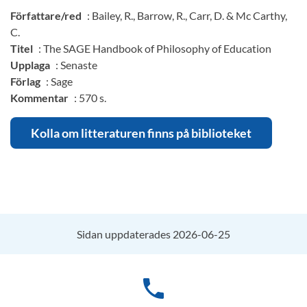
Författare/red
: Bailey, R., Barrow, R., Carr, D. & Mc Carthy,
C.
Titel
: The SAGE Handbook of Philosophy of Education
Upplaga
: Senaste
Förlag
: Sage
Kommentar
: 570 s.
Kolla om litteraturen finns på biblioteket
Sidan uppdaterades 2026-06-25
phone