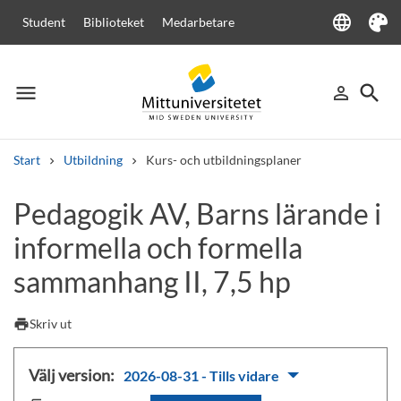
language
Student
Biblioteket
Medarbetare
Language
Tema
menu
search
person_outline
Meny
Logga in
Sök
Start
Utbildning
Kurs- och utbildningsplaner
Sök
Pedagogik AV, Barns lärande i
Andra söktjänster
informella och formella
Kurser och program
Kursplaner
Välkomstbrev
Personal
Lediga jobb
sammanhang II, 7,5 hp
print
Skriv ut
Välj version:
2026-08-31 - Tills vidare