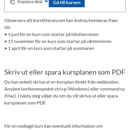
Kopiera länk
content_copy
Gå till kursen
Observera att kurslitteraturen kan ändras/revideras fram
till:
• 1 juni för en kurs som startar på höstterminen
• 15 november för en kurs som startar på vårterminen
• 1 april för en kurs som startar på sommaren
Skriv ut eller spara kursplanen som PDF
Du kan enkelt skriva ut en kursplan direkt från webbsidan.
Använd kortkommandot ctrl+p (Windows) eller command+p
(Mac). I nästa steg väljer du om du vill skriva ut eller spara
kursplanen som PDF.
För en nedlagd kurs kan eventuell information om