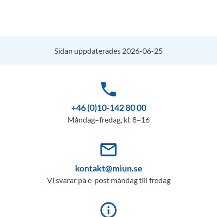
Sidan uppdaterades 2026-06-25
phone
+46 (0)10-142 80 00
Måndag–fredag, kl. 8–16
mail_outline
kontakt@miun.se
Vi svarar på e-post måndag till fredag
info_outline