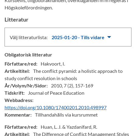
Kursbevis, tillgodoräknanden, överklaganden m m regleras i
Högskoleförordningen.
Litteratur
Välj litteraturlista:
2025-01-20 - Tills vidare
Obligatorisk litteratur
Författare/red:
Hakvoort, I.
Artikeltitel:
The conflict pyramid: a holistic approach to
study conflict resolution in schools
År/Volym/Nr/Sidor:
2010, 7 (2), 157-169
Tidskrift:
Journal of Peace Education
Webbadress:
https://doi.org/10.1080/17400201.2010.498997
Kommentar:
Tillhandahålls via kursrummet
Författare/red:
Huan, L. J. & Yazdanifard, R.
Artikeltitel:
The Difference of Conflict Management Styles