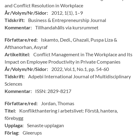
and Conflict Resolution in Workplace
År/Volym/Nr/Sidor:
2012, 1(1), 1–9
Tidskrift:
Business & Entrepreneurship Journal
Kommentar:
Tillhandahålls via kursrummet
Författare/red:
Iskamto, Dedi., Ghazali, Puspa Liza &
Afthanorhan, Asyraf
Artikeltitel:
Conflict Management in The Workplace and Its
Impact on Employee Productivity in Private Companies
År/Volym/Nr/Sidor:
2022, Vol.1, No.1, pp. 54-60
Tidskrift:
Adpebi International Journal of Multidisciplinary
Sciences
Kommentar:
ISSN: 2829-8217
Författare/red:
Jordan, Thomas
Titel:
Konflikthantering i arbetslivet: Förstå, hantera,
förebygg
Upplaga:
Senaste upplagan
Förlag:
Gleerups