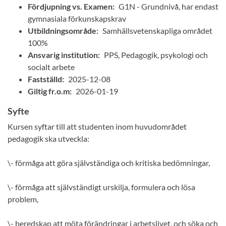
Fördjupning vs. Examen:
G1N - Grundnivå, har endast
gymnasiala förkunskapskrav
Utbildningsområde:
Samhällsvetenskapliga området
100%
Ansvarig institution:
PPS, Pedagogik, psykologi och
socialt arbete
Fastställd:
2025-12-08
Giltig fr.o.m:
2026-01-19
Syfte
Kursen syftar till att studenten inom huvudområdet
pedagogik ska utveckla:
\- förmåga att göra självständiga och kritiska bedömningar,
\- förmåga att självständigt urskilja, formulera och lösa
problem,
\- beredskap att möta förändringar i arbetslivet, och söka och