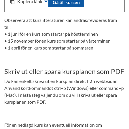
Kopiera länk
content_copy
Gå till kursen
Observera att kurslitteraturen kan ändras/revideras fram
till:
• 1 juni för en kurs som startar på höstterminen
• 15 november för en kurs som startar på vårterminen
• 1 april för en kurs som startar på sommaren
Skriv ut eller spara kursplanen som PDF
Du kan enkelt skriva ut en kursplan direkt från webbsidan.
Använd kortkommandot ctrl+p (Windows) eller command+p
(Mac). I nästa steg väljer du om du vill skriva ut eller spara
kursplanen som PDF.
För en nedlagd kurs kan eventuell information om