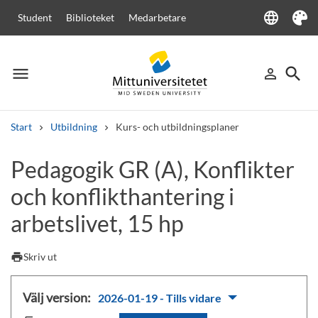
language
Student
Biblioteket
Medarbetare
Language
Tema
menu
search
person_outline
Meny
Logga in
Sök
Start
Utbildning
Kurs- och utbildningsplaner
Sök
Pedagogik GR (A), Konflikter
Andra söktjänster
och konflikthantering i
Kurser och program
Kursplaner
Välkomstbrev
Personal
Lediga jobb
arbetslivet, 15 hp
print
Skriv ut
Välj version:
2026-01-19 - Tills vidare