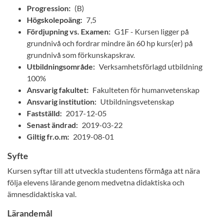
Progression:
(B)
Högskolepoäng:
7,5
Fördjupning vs. Examen:
G1F - Kursen ligger på
grundnivå och fordrar mindre än 60 hp kurs(er) på
grundnivå som förkunskapskrav.
Utbildningsområde:
Verksamhetsförlagd utbildning
100%
Ansvarig fakultet:
Fakulteten för humanvetenskap
Ansvarig institution:
Utbildningsvetenskap
Fastställd:
2017-12-05
Senast ändrad:
2019-03-22
Giltig fr.o.m:
2019-08-01
Syfte
Kursen syftar till att utveckla studentens förmåga att nära
följa elevens lärande genom medvetna didaktiska och
ämnesdidaktiska val.
Lärandemål