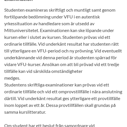
Studenten examineras skriftligt och muntligt samt genom
fortlöpande bedömning under VFU i en autentisk
yrkessituation av handledare som är utsedd av
Mittuniversitetet. Examinationen kan ske löpande under
kursen eller i slutet av kursen. Studenten prövas vid ett
ordinarie tillfälle. Vid underkänt resultat har studenten rätt
till ytterligare en VFU-period och ny prövning. Vid eventuellt
underkännande vid denna period är studenten spärrad för
vidare VFU-kurser. Ansökan om att bli prövad vid ett tredje
tillfälle kan vid särskilda omständigheter
medges.
Studentens skriftliga examinationer kan prövas vid ett
ordinarie tillfälle och vid ett omprovstillfälle i nära anslutning
därtill. Vid underkänt resultat ges ytterligare ett provtillfälle
inom loppet av ett år. Dessa provtillfällen skall grundas på
samma kurslitteratur.
Om student har ett beslut från samordnare vid