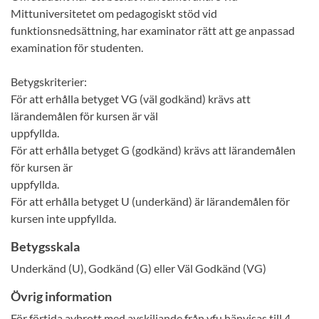
Mittuniversitetet om pedagogiskt stöd vid
funktionsnedsättning, har examinator rätt att ge anpassad
examination för studenten.
Betygskriterier:
För att erhålla betyget VG (väl godkänd) krävs att
lärandemålen för kursen är väl
uppfyllda.
För att erhålla betyget G (godkänd) krävs att lärandemålen
för kursen är
uppfyllda.
För att erhålla betyget U (underkänd) är lärandemålen för
kursen inte uppfyllda.
Betygsskala
Underkänd (U), Godkänd (G) eller Väl Godkänd (VG)
Övrig information
För förtida avbrott med avskiljande från vfu hänvisas till 4