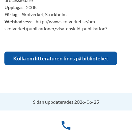
processledare
Upplaga:
2008
Förlag:
Skolverket, Stockholm
Webbadress:
http://www.skolverket.se/om-
skolverket/publikationer/visa-enskild-publikation?
Kolla om litteraturen finns på biblioteket
Sidan uppdaterades 2026-06-25
phone