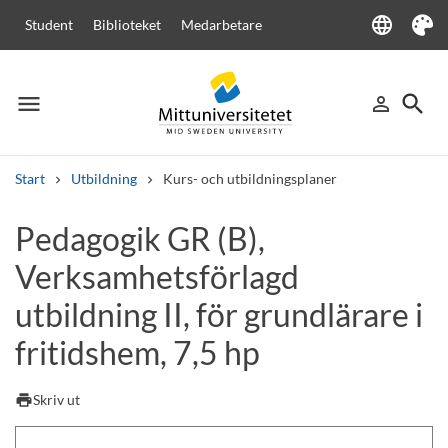
language
Student
Biblioteket
Medarbetare
Language
Tema
menu
search
person_outline
Meny
Logga in
Sök
Start
Utbildning
Kurs- och utbildningsplaner
Sök
Pedagogik GR (B),
Andra söktjänster
Verksamhetsförlagd
Kurser och program
Kursplaner
Välkomstbrev
Personal
Lediga jobb
utbildning II, för grundlärare i
fritidshem, 7,5 hp
print
Skriv ut