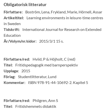
Obligatorisk litteratur
Författare:
Boström, Lena, Frykland, Marie, Hörnell, Assar
Artikeltitel:
Learning environments in leisure-time centres
in Sweden
Tidskrift:
International Journal for Research on Extended
Education
År/Volym/nr/sidor:
2015/3/1 15 s.
Författare/red:
Hviid, P & Höjholt, C (red)
Titel:
Fritidspedagogik med barnperspektiv
Upplaga:
2015
Förlag:
Studentlitteratur, Lund
Kommentar:
ISBN 978-91-44-10692-2. Kapitel 5
Författare/red:
Philgren, Ann S
Titel:
Fritidshemmets didaktik