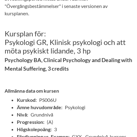
"Övergångsbestämmelser" i senaste versionen av
kursplanen.
Kursplan för:
Psykologi GR, Klinisk psykologi och att
möta psykiskt lidande, 3 hp
Psychology BA, Clinical Psychology and Dealing with
Mental Suffering, 3 credits
Allmänna data om kursen
Kurskod:
PS006U
Ämne huvudområde:
Psykologi
Nivå:
Grundnivå
Progression:
(A)
Högskolepoäng:
3
Fördjupning vs. Examen:
GXX - Grundnivå, kursens