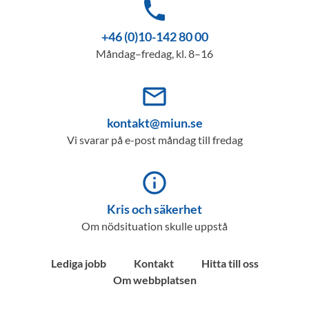
phone
+46 (0)10-142 80 00
Måndag–fredag, kl. 8–16
mail_outline
kontakt@miun.se
Vi svarar på e-post måndag till fredag
info_outline
Kris och säkerhet
Om nödsituation skulle uppstå
Lediga jobb
Kontakt
Hitta till oss
Om webbplatsen