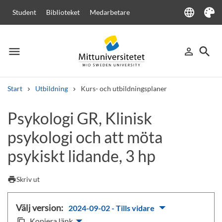
language
Student
Biblioteket
Medarbetare
Language
Tema
menu
search
person_outline
Meny
Logga in
Sök
Start
Utbildning
Kurs- och utbildningsplaner
Sök
Psykologi GR, Klinisk
Andra söktjänster
psykologi och att möta
Kurser och program
Kursplaner
Välkomstbrev
Personal
Lediga jobb
psykiskt lidande, 3 hp
print
Skriv ut
Välj version:
2024-09-02 - Tills vidare
Kopiera länk
content_copy