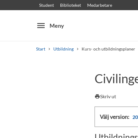
Student
Biblioteket
Medarbetare
menu
Meny
Start
Utbildning
Kurs- och utbildningsplaner
Sök
Andra söktjänster
Civiling
Kurser och program
Kursplaner
Välkomstb
Skriv ut
print
Välj version:
20
Utbildnings