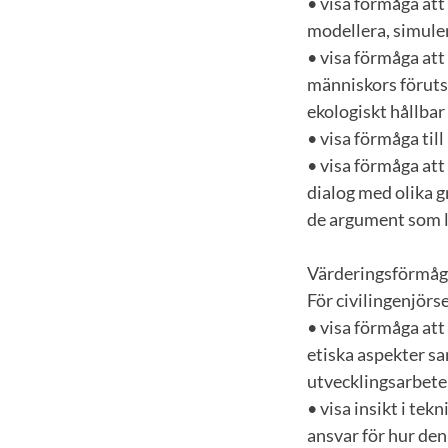
• visa förmåga att
modellera, simule
• visa förmåga att
människors föruts
ekologiskt hållbar
• visa förmåga ti
• visa förmåga att
dialog med olika g
de argument som li
Värderingsförmåga
För civilingenjörs
• visa förmåga att
etiska aspekter s
utvecklingsarbete
• visa insikt i te
ansvar för hur den