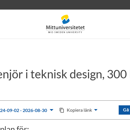
enjör i teknisk design, 300
rev
Personal
Lediga jobb
Gå 
Kopiera länk
24-09-02 - 2026-08-30
content_copy
plan för: