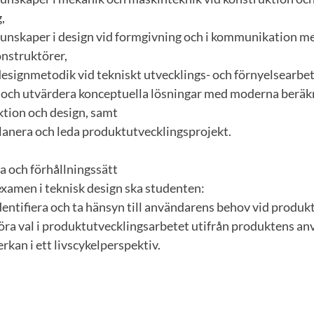
,
kunskaper i design vid formgivning och i kommunikation m
nstruktörer,
esignmetodik vid tekniskt utvecklings- och förnyelsearbet
 och utvärdera konceptuella lösningar med moderna beräk
tion och design, samt
planera och leda produktutvecklingsprojekt.
 och förhållningssätt
examen i teknisk design ska studenten:
dentifiera och ta hänsyn till användarens behov vid produk
göra val i produktutvecklingsarbetet utifrån produktens 
rkan i ett livscykelperspektiv.