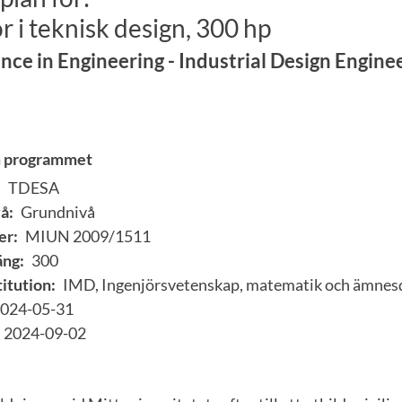
r i teknisk design, 300 hp
nce in Engineering - Industrial Design Engine
m programmet
:
TDESA
å:
Grundnivå
er:
MIUN 2009/1511
ng:
300
itution:
IMD, Ingenjörsvetenskap, matematik och ämnes
024-05-31
2024-09-02