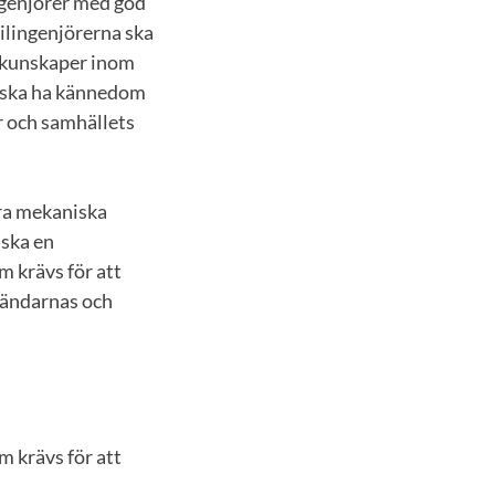
ingenjörer med god
vilingenjörerna ska
e kunskaper inom
na ska ha kännedom
r och samhällets
era mekaniska
 ska en
m krävs för att
vändarnas och
m krävs för att