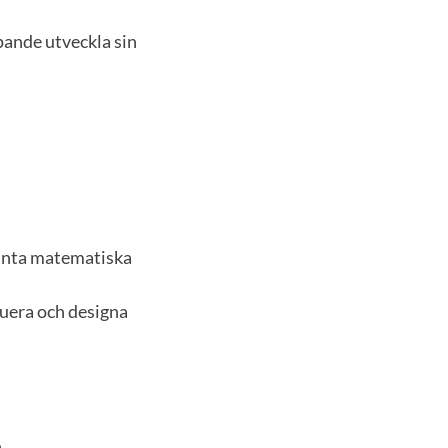
öpande utveckla sin
vanta matematiska
ruera och designa
h