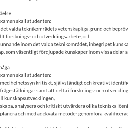
åelse
examen skall studenten:
 det valda teknikområdets vetenskapliga grund och beprö
ellt forsknings- och utvecklingsarbete, och
t kunnande inom det valda teknikområdet, inbegripet kunsk
p, som väsentligt fördjupade kunskaper inom vissa delar 
rmåga
examen skall studenten:
 med helhetssyn kritiskt, självständigt och kreativt identif
rågeställningar samt att delta i forsknings- och utvecklin
ill kunskapsutvecklingen,
 skapa, analysera och kritiskt utvärdera olika tekniska lösn
t planera och med adekvata metoder genomföra kvalificera