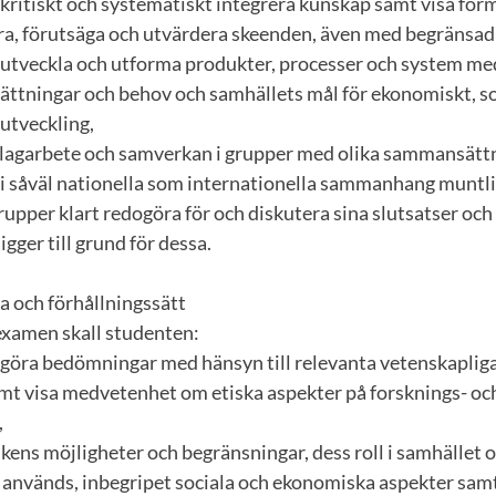
 kritiskt och systematiskt integrera kunskap samt visa för
ra, förutsäga och utvärdera skeenden, även med begränsad
 utveckla och utforma produkter, processer och system med
ättningar och behov och samhällets mål för ekonomiskt, so
 utveckling,
ll lagarbete och samverkan i grupper med olika sammansätt
 i såväl nationella som internationella sammanhang muntligt
rupper klart redogöra för och diskutera sina slutsatser oc
gger till grund för dessa.
 och förhållningssätt
examen skall studenten:
 göra bedömningar med hänsyn till relevanta vetenskapliga
amt visa medvetenhet om etiska aspekter på forsknings- oc
,
knikens möjligheter och begränsningar, dess roll i samhället
 används, inbegripet sociala och ekonomiska aspekter samt