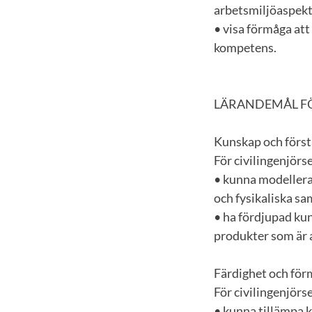
arbetsmiljöaspekt
• visa förmåga att
kompetens.
LÄRANDEMÅL FÖ
Kunskap och först
För civilingenjörs
• kunna modellera
och fysikaliska s
• ha fördjupad ku
produkter som är 
Färdighet och fö
För civilingenjörs
• kunna tillämpa 