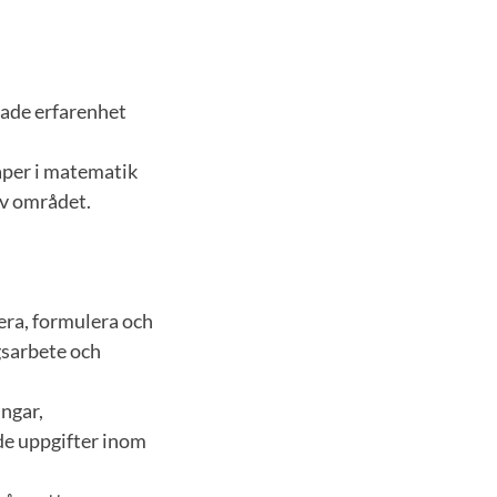
vade erfarenhet
aper i matematik
av området.
iera, formulera och
gsarbete och
ingar,
de uppgifter inom