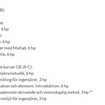
B):
hp
 6 hp
p
, 6 hp
r med Matlab, 6 hp
ik, 6 hp
e kurser GR (A-C):
enjörsmetodik, 6 hp
ckling för ingenjörer, 3 hp
sation och ekonomi, Introduktion, 6 hp
kademiskt skrivande och vetenskaplig metod, 3 hp **
smiljö för ingenjörer, 3 hp