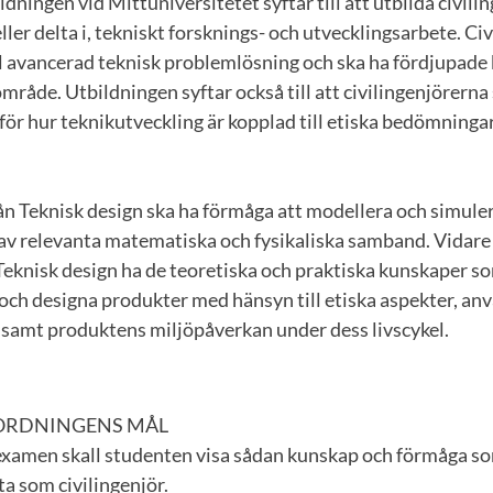
ldningen vid Mittuniversitetet syftar till att utbilda civil
eller delta i, tekniskt forsknings- och utvecklingsarbete. Ci
ll avancerad teknisk problemlösning och ska ha fördjupad
mråde. Utbildningen syftar också till att civilingenjörer
för hur teknikutveckling är kopplad till etiska bedömninga
rån Teknisk design ska ha förmåga att modellera och simul
av relevanta matematiska och fysikaliska samband. Vidare
 Teknisk design ha de teoretiska och praktiska kunskaper so
och designa produkter med hänsyn till etiska aspekter, an
 samt produktens miljöpåverkan under dess livscykel.
ORDNINGENS MÅL
sexamen skall studenten visa sådan kunskap och förmåga so
ta som civilingenjör.