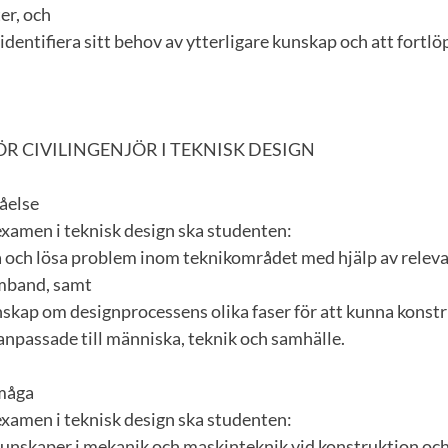
er, och
 identifiera sitt behov av ytterligare kunskap och att fortl
R CIVILINGENJÖR I TEKNISK DESIGN
åelse
examen i teknisk design ska studenten:
 och lösa problem inom teknikområdet med hjälp av rele
amband, samt
nskap om designprocessens olika faser för att kunna konst
anpassade till människa, teknik och samhälle.
rmåga
examen i teknisk design ska studenten:
kunskaper i mekanik och maskinteknik vid konstruktion oc