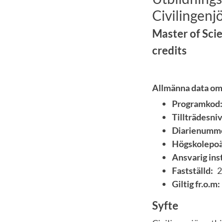
Civilingenjö
Master of Scie
credits
Allmänna data o
Programkod
Tillträdesniv
Diarienumm
Högskolepoä
Ansvarig inst
Fastställd:
2
Giltig fr.o.m:
Syfte