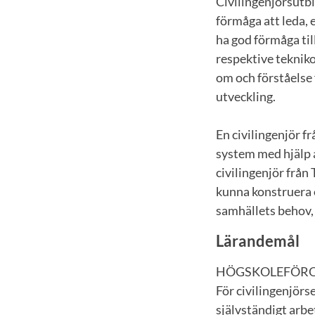
Civilingenjörsutbi
förmåga att leda, 
ha god förmåga ti
respektive tekniko
om och förståelse 
utveckling.
En civilingenjör f
system med hjälp 
civilingenjör från
kunna konstruera 
samhällets behov,
Lärandemål
HÖGSKOLEFÖR
För civilingenjör
självständigt arbe