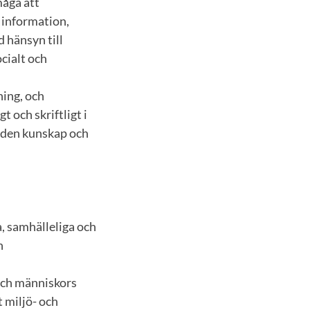
måga att
 information,
 hänsyn till
cialt och
ning, och
 och skriftligt i
h den kunskap och
, samhälleliga och
h
 och människors
 miljö- och