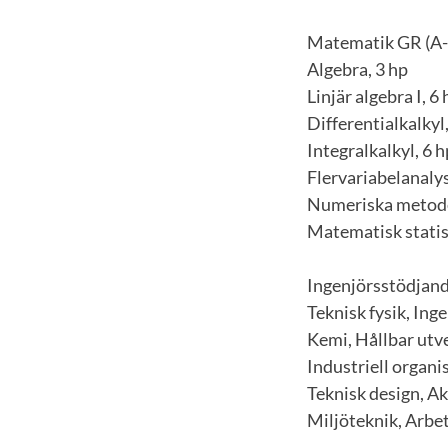
Matematik GR (A-
Algebra, 3 hp
Linjär algebra I, 6 
Differentialkalkyl,
Integralkalkyl, 6 h
Flervariabelanalys
Numeriska metode
Matematisk statist
Ingenjörsstödjand
Teknisk fysik, Ing
Kemi, Hållbar utve
Industriell organi
Teknisk design, A
Miljöteknik, Arbet