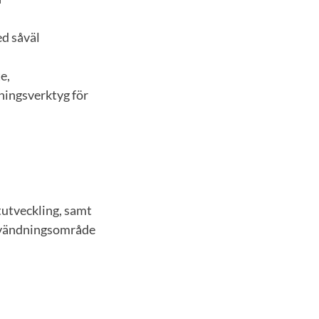
ed såväl
e,
ningsverktyg för
tutveckling, samt
användningsområde