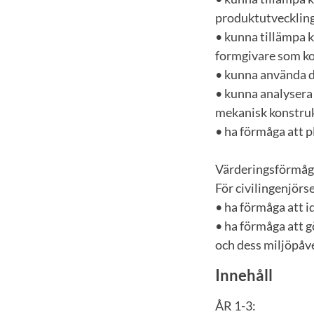
produktutveckling
• kunna tillämpa 
formgivare som ko
• kunna använda d
• kunna analysera
mekanisk konstruk
• ha förmåga att 
Värderingsförmåga
För civilingenjörs
• ha förmåga att i
• ha förmåga att 
och dess miljöpåve
Innehåll
ÅR 1-3: