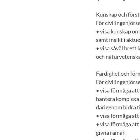
Kunskap och först
För civilingenjörs
• visa kunskap om
samt insikt i aktu
• visa såväl bret
och naturvetenska
Färdighet och fö
För civilingenjörs
• visa förmåga att
hantera komplexa f
därigenom bidra t
• visa förmåga att
• visa förmåga at
givna ramar,