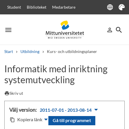
language
Student
Biblioteket
Medarbetare
Language
Tema
menu
search
person_outline
Meny
Logga in
Sök
Start
Utbildning
Kurs- och utbildningsplaner
Sök
Informatik med inriktning
Andra söktjänster
systemutveckling
Kurser och program
Kursplaner
Välkomstbrev
Personal
Lediga jobb
print
Skriv ut
Välj version:
2011-07-01 - 2013-08-14
Kopiera länk
content_copy
Gå till programmet