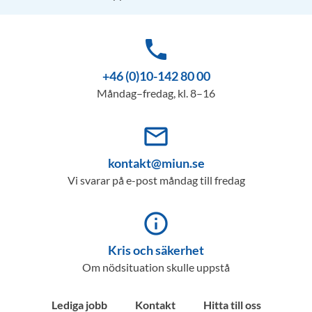
phone
+46 (0)10-142 80 00
Måndag–fredag, kl. 8–16
mail_outline
kontakt@miun.se
Vi svarar på e-post måndag till fredag
info_outline
Kris och säkerhet
Om nödsituation skulle uppstå
Lediga jobb
Kontakt
Hitta till oss