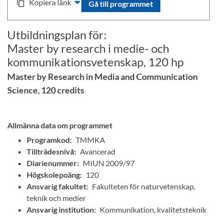
Kopiera länk
content_copy
Gå till programmet
Utbildningsplan för:
Master by research i medie- och
kommunikationsvetenskap, 120 hp
Master by Research in Media and Communication
Science, 120 credits
Allmänna data om programmet
Programkod:
TMMKA
Tillträdesnivå:
Avancerad
Diarienummer:
MIUN 2009/97
Högskolepoäng:
120
Ansvarig fakultet:
Fakulteten för naturvetenskap,
teknik och medier
Ansvarig institution:
Kommunikation, kvalitetsteknik