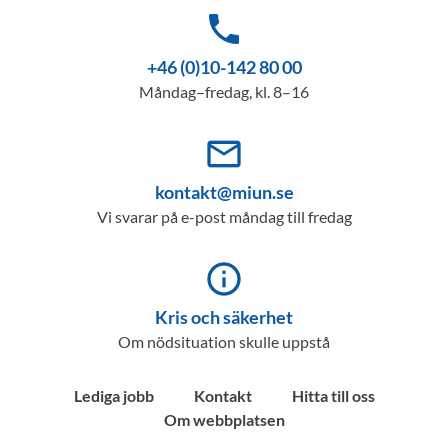
phone
+46 (0)10-142 80 00
Måndag–fredag, kl. 8–16
mail_outline
kontakt@miun.se
Vi svarar på e-post måndag till fredag
info_outline
Kris och säkerhet
Om nödsituation skulle uppstå
Lediga jobb
Kontakt
Hitta till oss
Om webbplatsen