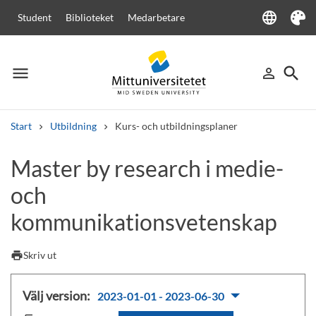
language
Student
Biblioteket
Medarbetare
Language
Tema
menu
search
person_outline
Meny
Logga in
Sök
Start
Utbildning
Kurs- och utbildningsplaner
Sök
Master by research i medie-
Andra söktjänster
och
Kurser och program
Kursplaner
Välkomstbrev
Personal
Lediga jobb
kommunikationsvetenskap
print
Skriv ut
Välj version:
2023-01-01 - 2023-06-30