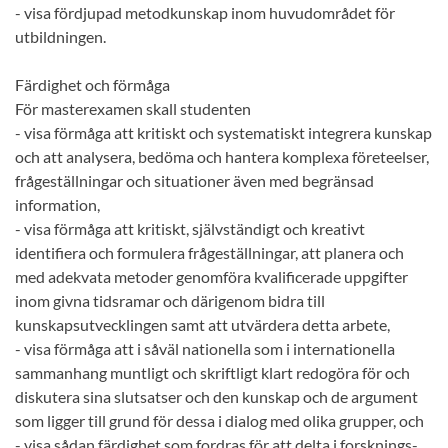
- visa fördjupad metodkunskap inom huvudområdet för
utbildningen.
Färdighet och förmåga
För masterexamen skall studenten
- visa förmåga att kritiskt och systematiskt integrera kunskap
och att analysera, bedöma och hantera komplexa företeelser,
frågeställningar och situationer även med begränsad
information,
- visa förmåga att kritiskt, självständigt och kreativt
identifiera och formulera frågeställningar, att planera och
med adekvata metoder genomföra kvalificerade uppgifter
inom givna tidsramar och därigenom bidra till
kunskapsutvecklingen samt att utvärdera detta arbete,
- visa förmåga att i såväl nationella som i internationella
sammanhang muntligt och skriftligt klart redogöra för och
diskutera sina slutsatser och den kunskap och de argument
som ligger till grund för dessa i dialog med olika grupper, och
- visa sådan färdighet som fordras för att delta i forsknings-