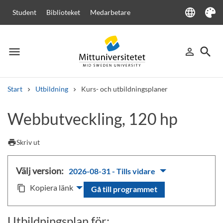
language
Student
Biblioteket
Medarbetare
Language
Tema
menu
search
person_outline
Meny
Logga in
Sök
Start
Utbildning
Kurs- och utbildningsplaner
Sök
Webbutveckling, 120 hp
Andra söktjänster
Kurser och program
Kursplaner
Välkomstbrev
Personal
print
Skriv ut
Lediga jobb
Välj version:
2026-08-31 - Tills vidare
Kopiera länk
content_copy
Gå till programmet
Utbildningsplan för: