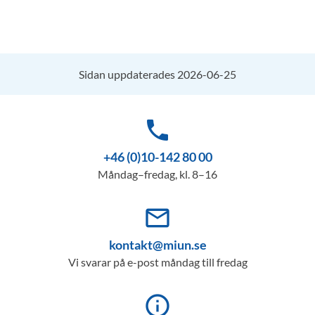
Sidan uppdaterades 2026-06-25
phone
+46 (0)10-142 80 00
Måndag–fredag, kl. 8–16
mail_outline
kontakt@miun.se
Vi svarar på e-post måndag till fredag
info_outline