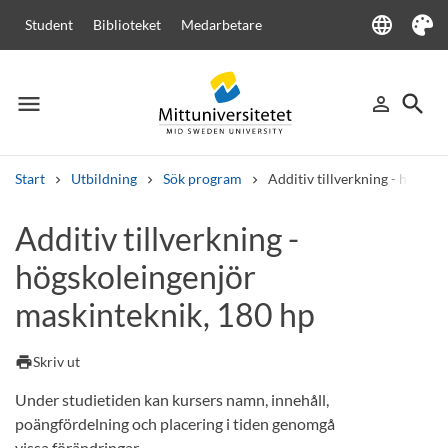
language
Student
Biblioteket
Medarbetare
Language
Tema
menu
search
person_outline
Meny
Logga in
Sök
Start
Utbildning
Sök program
Additiv tillverkning - högsk
Sök
Additiv tillverkning -
Andra söktjänster
högskoleingenjör
Kurser och program
Kursplaner
Välkomstbrev
Personal
Lediga jobb
maskinteknik, 180 hp
print
Skriv ut
Under studietiden kan kursers namn, innehåll,
poängfördelning och placering i tiden genomgå
vissa förändringar.