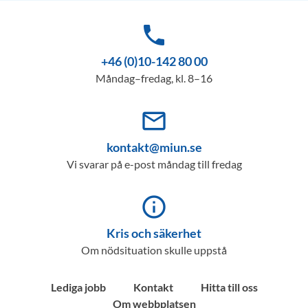
phone
+46 (0)10-142 80 00
Måndag–fredag, kl. 8–16
mail_outline
kontakt@miun.se
Vi svarar på e-post måndag till fredag
info_outline
Kris och säkerhet
Om nödsituation skulle uppstå
Lediga jobb
Kontakt
Hitta till oss
Om webbplatsen