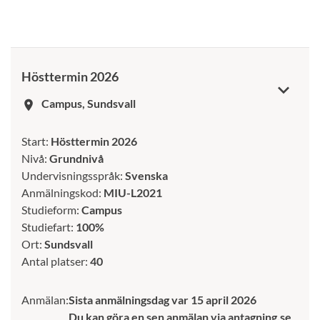
Hösttermin 2026
Campus, Sundsvall
room
Start:
Hösttermin 2026
Nivå:
Grundnivå
Undervisningsspråk:
Svenska
Anmälningskod:
MIU-L2021
Studieform:
Campus
Studiefart:
100%
Ort:
Sundsvall
Antal platser:
40
Anmälan:
Sista anmälningsdag var 15 april 2026
Du kan göra en sen anmälan via antagning.se