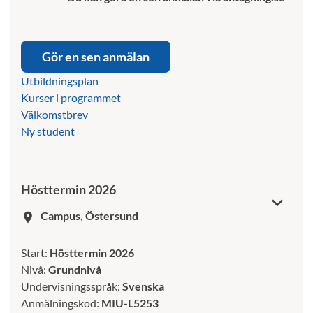
Gör en sen anmälan
Utbildningsplan
Kurser i programmet
Välkomstbrev
Ny student
Hösttermin 2026
Campus, Östersund
room
Start:
Hösttermin 2026
Nivå:
Grundnivå
Undervisningsspråk:
Svenska
Anmälningskod:
MIU-L5253