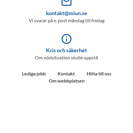
mail_outline
kontakt@miun.se
Vi svarar på e-post måndag till fredag
info_outline
Kris och säkerhet
Om nödsituation skulle uppstå
Lediga jobb
Kontakt
Hitta till oss
Om webbplatsen