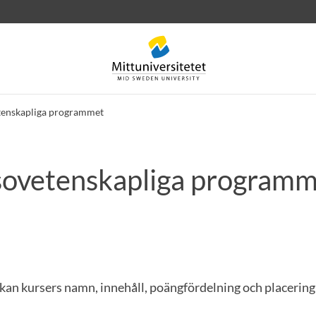
tenskapliga programmet
sovetenskapliga programm
rev
Personal
Lediga jobb
kan kursers namn, innehåll, poängfördelning och placering