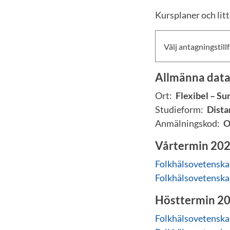
Kursplaner och litt
Välj antagningstillf
Allmänna dat
Ort:
Flexibel – Su
Studieform:
Dista
Anmälningskod:
O
Vårtermin 20
Folkhälsovetenskap
Folkhälsovetenskap,
Hösttermin 2
Folkhälsovetenskap