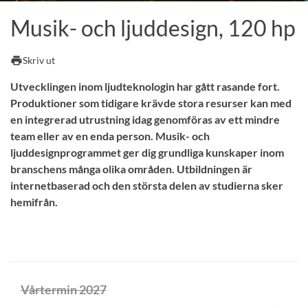
Musik- och ljuddesign, 120 hp
print
Skriv ut
Utvecklingen inom ljudteknologin har gått rasande fort.
Produktioner som tidigare krävde stora resurser kan med
en integrerad utrustning idag genomföras av ett mindre
team eller av en enda person. Musik- och
ljuddesignprogrammet ger dig grundliga kunskaper inom
branschens många olika områden. Utbildningen är
internetbaserad och den största delen av studierna sker
hemifrån.
Vårtermin 2027