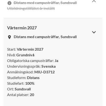
Distans med campusträffar, Sundsvall
info
Utbildningstillfället är inställt
Vårtermin 2027
Distans med campusträffar, Sundsvall
room
Start:
Vårtermin 2027
Nivå:
Grundnivå
Obligatoriska campusträffar:
Ja
Undervisningsspråk:
Svenska
Anmälningskod:
MIU-D3712
Studieform:
Distans
Studiefart:
100%
Ort:
Sundsvall
Antal platser:
20